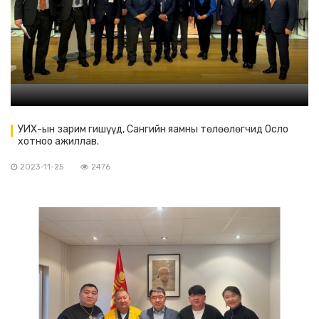
УИХ-ын зарим гишүүд, Сангийн яамны төлөөлөгчид Осло
хотноо ажиллав.
2023-11-25
2476