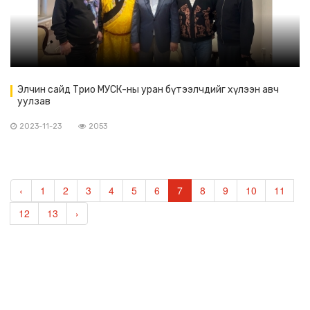
Элчин сайд Трио МУСК-ны уран бүтээлчдийг хүлээн авч
уулзав
2023-11-23
2053
‹
1
2
3
4
5
6
7
8
9
10
11
12
13
›