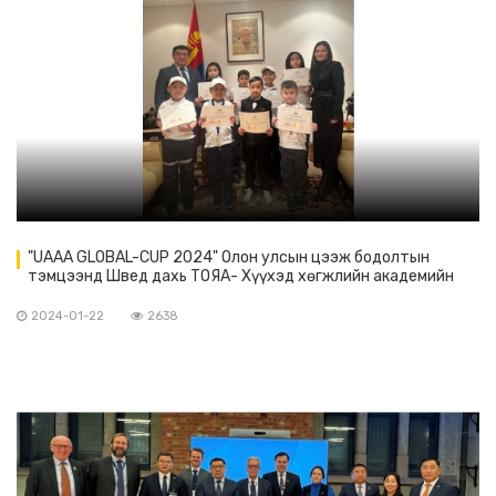
"UAAA GLOBAL-CUP 2024" Олон улсын цээж бодолтын
тэмцээнд Швед дахь ТОЯА- Хүүхэд хөгжлийн академийн
хүүхдүүд амжилттай оролцов.
2024-01-22
2638