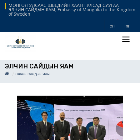
МОНГОЛ УЛСААС ШВЕДИЙН ХААНТ УЛСАД СУУГАА
ЭЛЧИН САЙДЫН ЯАМ, Embassy of Mongolia to the Kingdom
of Sweden
en
mn
ЭЛЧИН САЙДЫН ЯАМ
Элчин Сайдын Яам