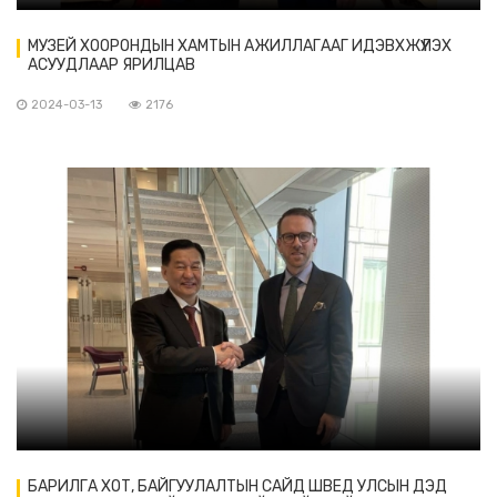
МУЗЕЙ ХООРОНДЫН ХАМТЫН АЖИЛЛАГААГ ИДЭВХЖҮҮЛЭХ
АСУУДЛААР ЯРИЛЦАВ
2024-03-13
2176
БАРИЛГА ХОТ, БАЙГУУЛАЛТЫН САЙД ШВЕД УЛСЫН ДЭД