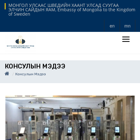
МОНГОЛ УЛСААС ШВЕДИЙН ХААНТ УЛСАД СУУГАА
ЭЛЧИН САЙДЫН ЯАМ, Embassy of Mongolia to the Kingdom
of Sweden
en
mn
КОНСУЛЫН МЭДЭЭ
Консулын Мэдээ