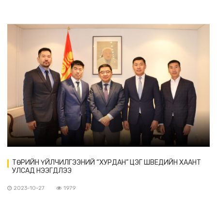
ТӨРИЙН ҮЙЛЧИЛГЭЭНИЙ “ХУРДАН” ЦЭГ ШВЕДИЙН ХААНТ
УЛСАД НЭЭГДЛЭЭ
2023-10-27
1979