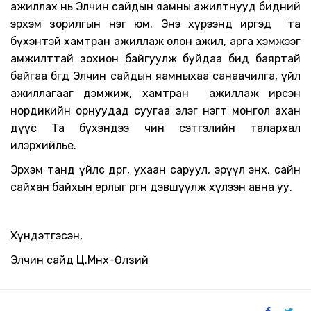
ажиллах
нь Элчин сайдын яамны
ажилтнууд бидний
эрхэм зорилгын нэг юм.
Энэ хүрээнд иргэд та
бүхэнтэй хамтран ажиллаж олон ажил, арга хэмжээг
амжилттай зохион байгуулж буйдаа бид баяртай
байгаа бөгөөд Элчин сайдын яамныхаа санаачилга, үйл
ажиллагааг дэмжиж, хамтран ажиллаж ирсэн
нордикийн орнуудад суугаа элэг нэгт монгол ахан
дүүс Та бүхэндээ чин сэтгэлийн талархал
илэрхийлье.
Эрхэм т
анд
үйлс өөдрөг, ухаан саруул,
эрүүл энх, сайн
сайх
ан байхын ерөөлыг өр
г
өн дэвшүүлж хүлээн авна уу.
Хүндэтгэсэн
,
Э
лчин сайд
Ц
.
Мөнх-Өлзий