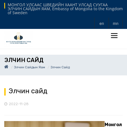
МОНГОЛ УЛСААС ШВЕДИЙН ХААНТ УЛСАД СУУГАА
ЭЛЧИН САЙДЫН ЯАМ, Embassy of Mongolia to the Kingdom
of Sweden
en
mn
ЭЛЧИН САЙД
Элчин Сайдын Яам
Элчин Сайд
Элчин сайд
2022-11-28
Монгол