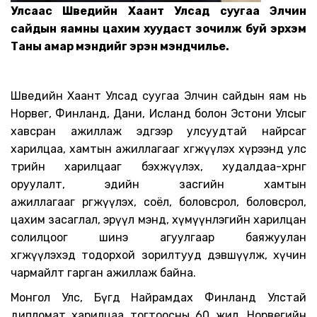
Улсаас
Шведийн Хаант Улсад суугаа Элчин
сайдын яамны цахим хуудаст зочилж буй эрхэм
Т
аны амар мэндийг эрэн мэндчилье.
Шведийн Хаант Улсад суугаа Элчин сайдын яам нь
Норвег, Финланд
, Дани, Исланд болон
Эстони Улс
ыг
х
авсран ажиллаж эдгээр улсуудтай найрсаг
харилцаа, хамтын ажиллагааг хөгжүүлэх
хүрээнд
улс
төр
ийн харилцааг бэхжүүлэх
,
худалда
а-хөрөнгө
оруулалт
, эдийн засгийн хамтын
ажиллагааг
өргөжүүлэх
, соёл, боловсрол,
боловсрол
,
цахим засаглал,
эрүүл мэнд, хүмүүнлэгийн харилцан
солилцоог шинэ агуулгаар баяжуулан
хөгжүүлэх
эд
тодорхой зорилтууд дэвшүүлж, хүчин
чармайлт гарган ажилла
ж байна
.
Монгол Улс, Бүгд Найрамдах Финланд Улстай
дипломат харилцаа тогтоосны 60 жил, Норвегийн