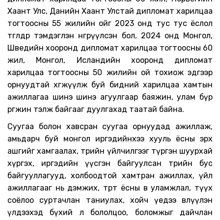
Хаант Улс, Данийн Хаант Улстай дипломат харилцаа
тогтоосны 55 жилийн
ойг 202
3
онд
тус тус
ёслол
төгөлдөр тэмдэглэн өнгөрүүлсэн бол
, 2024
онд Монгол
,
Шведийн
хооронд дипломат харилцаа тогтоосны
6
0
жил
, Монгол, Исланд
ийн хооронд дипломат
харилцаа тогтоосны
5
0 жил
ийн
ой
тохиож эдгээр
орнуудтай хөгжүүлж буй бидний
харилцаа хамтын
ажиллагаа шинэ
шинэ
агуулгаар баяжин
,
улам бүр
өргөжин тэлж
байгааг дуулгахад таатай байна.
С
уугаа болон хавсран суугаа орнуудад ажиллаж,
амьдарч буй
монгол
иргэдийнхээ хууль ёсны эрх
ашгийг хамгаалах, төрийн үйлчилгээг түргэн шуурхай
хүргэх, иргэдийн үүсгэн байгуулсан төрийн бус
байгууллагууд
,
холбоо
дтой
хамтран ажиллах
, үйл
ажиллагааг нь дэмжих, төрт ёсны өв уламжлал, түүх
соёлоо суртачлан таниулах, хойч үедээ өвлүүлэн
үлдээхэд бүхий л бололцоо, боломжыг дайчлан