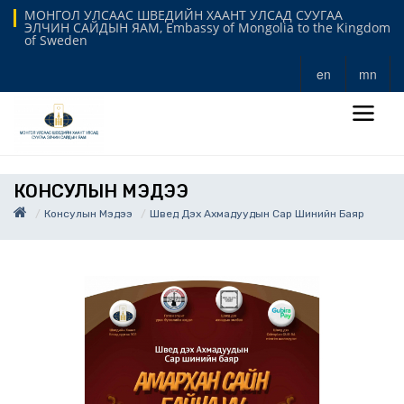
МОНГОЛ УЛСААС ШВЕДИЙН ХААНТ УЛСАД СУУГАА
ЭЛЧИН САЙДЫН ЯАМ, Embassy of Mongolia to the Kingdom
of Sweden
en
mn
КОНСУЛЫН МЭДЭЭ
Консулын Мэдээ
Швед Дэх Ахмадуудын Сар Шинийн Баяр