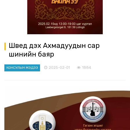
Швед дэх Ахмадуудын сар
шинийн баяр
2025-02-01
1884
КОНСУЛЫН МЭДЭЭ