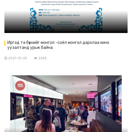
Иргэд та бүхнийг монгол -соёл монгол дархлаа кино
уузалтанд урьж байна
2021-10-25
2285