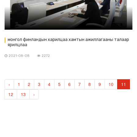
монгол финландын харилцаа хамтын ажиллагааны талаар
ярилцлаа
2021-08-08
2272
‹
1
2
3
4
5
6
7
8
9
10
11
12
13
›