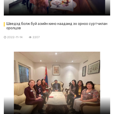
Шведэд болж буй азийн кино наадамд эх орноо суртчилан
оролцов
2022-11-14
2207