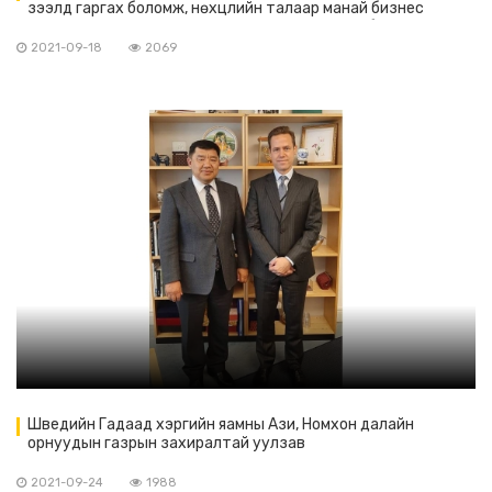
зээлд гаргах боломж, нөхцлийн талаар манай бизнес
эрхлэгчдэд зориулан тусгай сургалт зохион байгуулхаар
болов
2021-09-18
2069
Шведийн Гадаад хэргийн яамны Ази, Номхон далайн
орнуудын газрын захиралтай уулзав
2021-09-24
1988