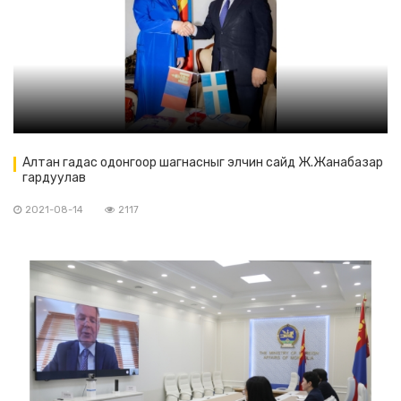
Алтан гадас одонгоор шагнасныг элчин сайд Ж.Жанабазар
гардуулав
2021-08-14
2117