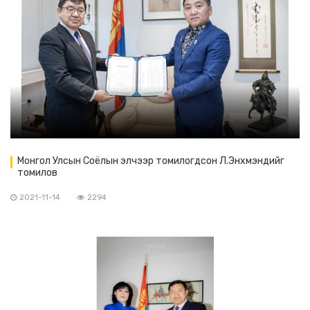
Монгол Улсын Соёлын элчээр томилогдсон Л.Энхмэндийг
томилов
2021-11-14
2294