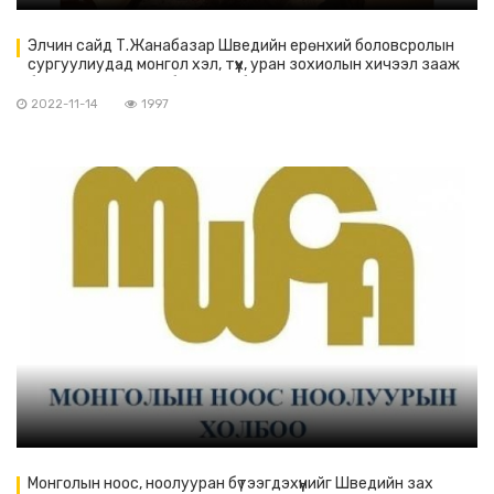
Элчин сайд Т.Жанабазар Шведийн ерөнхий боловсролын
сургуулиудад монгол хэл, түүх, уран зохиолын хичээл зааж
буй мэргэжилийн абан ёсны багш нарын төлөөлөлийг хүлээн
авч уулзав
2022-11-14
1997
Монголын ноос, ноолууран бүтээгдэхүүнийг Шведийн зах