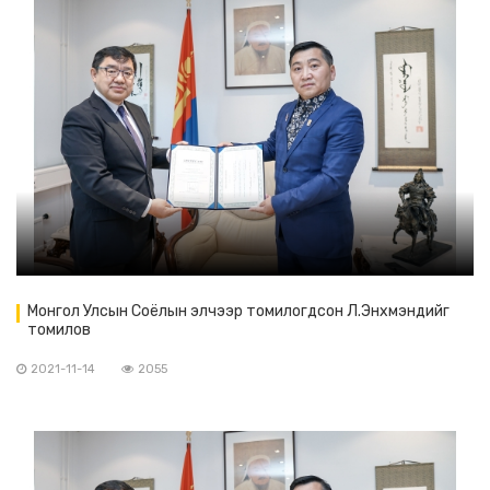
Монгол Улсын Соёлын элчээр томилогдсон Л.Энхмэндийг
томилов
2021-11-14
2055