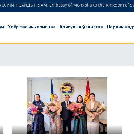
ЛЧИН САЙДЫН ЯАМ, Embassy of Mongolia to the Kingdom of S
ам
Хоёр талын харилцаа
Консулын үйлчилгээ
Нордик мэд