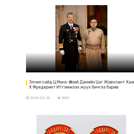
Элчин сайд Ц.Мөнх-Өлзий Данийн Цог Жавхлант Хаа
X Фредерикт Итгэмжлэх жуух бичгээ барив
2026-02-25
3545