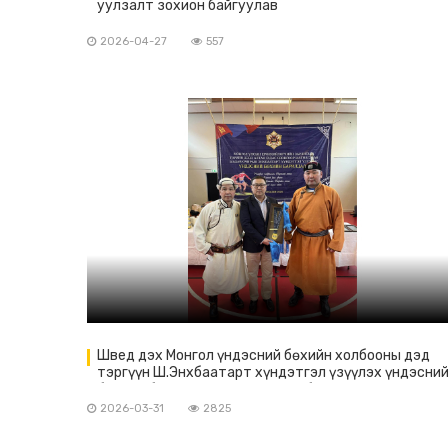
уулзалт зохион байгуулав
2026-04-27
557
Швед дэх Монгол үндэсний бөхийн холбооны дэд
тэргүүн Ш.Энхбаатарт хүндэтгэл үзүүлэх үндэсни
бөхийн барилдаан амжилттай болж өндөрлөлөө
2026-03-31
2825