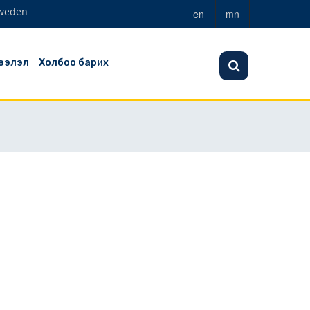
weden
en
mn
ээлэл
Холбоо барих