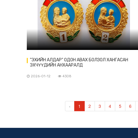
"ЭХИЙН АЛДАР" ОДОН АВАХ БОЛЗОЛ ХАНГАСАН
ЭХЧҮҮДИЙН АНХААРАЛД
2026-01-12
4308
‹
1
2
3
4
5
6