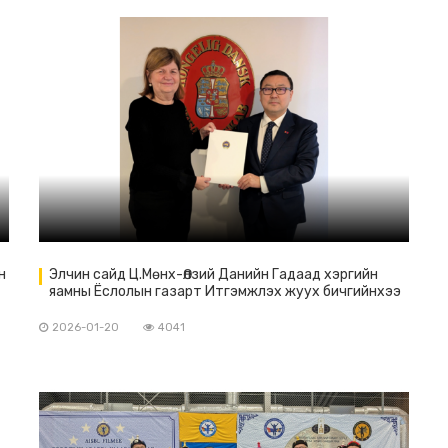
н
Элчин сайд Ц.Мөнх-Өлзий Данийн Гадаад хэргийн
яамны Ёслолын газарт Итгэмжлэх жуух бичгийнхээ
хувийг гардуулав.
2026-01-20
4041