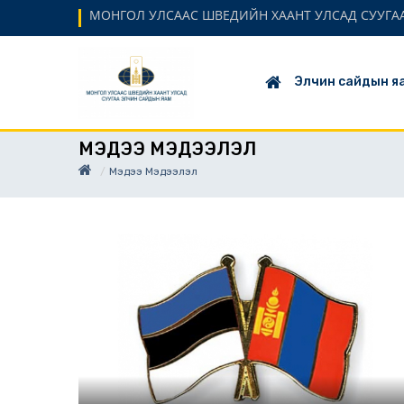
МОНГОЛ УЛСААС ШВЕДИЙН ХААНТ УЛСАД СУУГАА Э
Элчин сайдын я
МЭДЭЭ МЭДЭЭЛЭЛ
Мэдээ Мэдээлэл