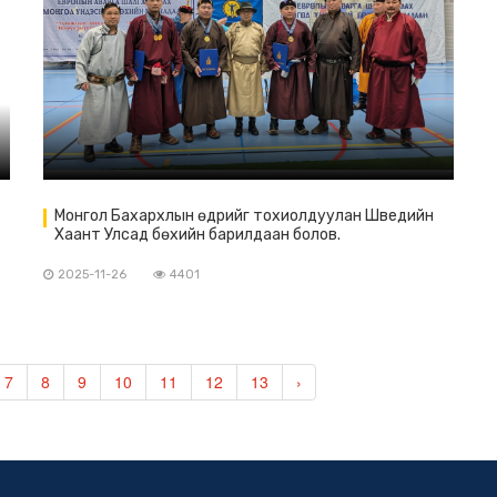
Монгол Бахархлын өдрийг тохиолдуулан Шведийн
Хаант Улсад бөхийн барилдаан болов.
2025-11-26
4401
7
8
9
10
11
12
13
›