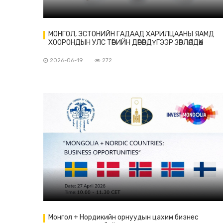
МОНГОЛ, ЭСТОНИЙН ГАДААД ХАРИЛЦААНЫ ЯАМД
ХООРОНДЫН УЛС ТӨРИЙН ДӨРӨВДҮГЭЭР ЗӨВЛӨЛДӨХ
УУЛЗАЛТ БОЛОВ
2026-06-19
272
Монгол + Нордикийн орнуудын цахим бизнес