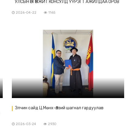
УЛСЫН ӨРГӨМЖИТ КОНСУЛД ҮҮРЭГТ АЖИЛДАА ОРОВ
2026-04-22
1165
Элчин сайд Ц.Мөнх-Өлзий шагнал гардуулав
й
2026-03-24
2930