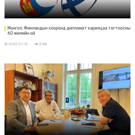
Монгол, Финландын хооронд дипломат харилцаа тогтоосны
60 жилийн ой
2023-07-15
2196