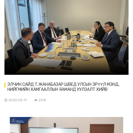
ЭЛЧИН САЙД Т.ЖАНАБАЗАР ШВЕД УЛСЫН ЭРҮҮЛ МЭНД,
НИЙГМИЙН ХАМГААЛЛЫН ЯАМАНД УУЛЗАЛТ ХИЙВ
2023-05-17
2215