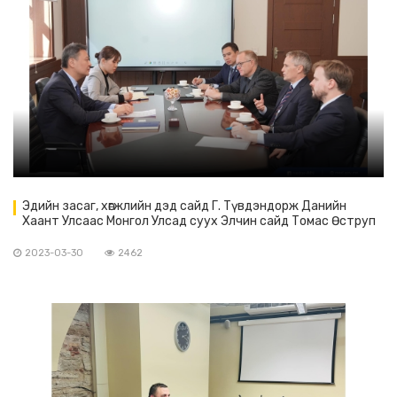
Эдийн засаг, хөгжлийн дэд сайд Г. Түвдэндорж Данийн
Хаант Улсаас Монгол Улсад суух Элчин сайд Томас Өструп
Мөллэрийг хүлээн авч уулзлаа.
2023-03-30
2462