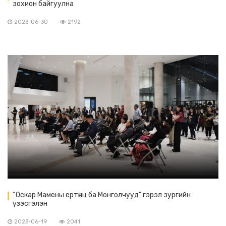
зохион байгуулна
2023-06-30
2192
“Оскар Мамены ертөнц ба Монголчууд” гэрэл зургийн
үзэсгэлэн
2023-06-19
2041