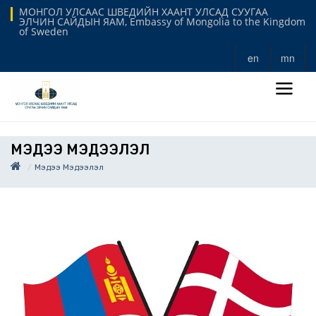
МОНГОЛ УЛСААС ШВЕДИЙН ХААНТ УЛСАД СУУГАА
ЭЛЧИН САЙДЫН ЯАМ, Embassy of Mongolia to the Kingdom
of Sweden
en
mn
МЭДЭЭ МЭДЭЭЛЭЛ
Мэдээ Мэдээлэл