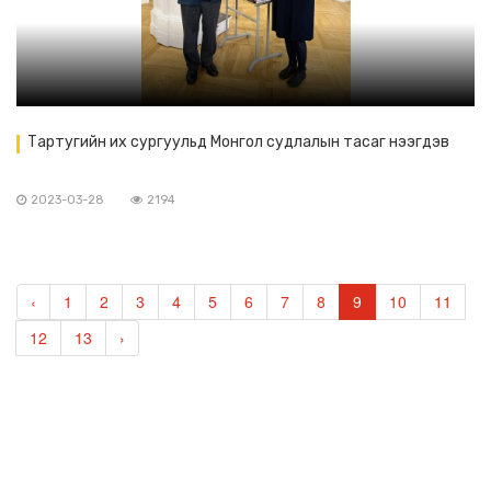
Тартугийн их сургуульд Монгол судлалын тасаг нээгдэв
2023-03-28
2194
‹
1
2
3
4
5
6
7
8
9
10
11
12
13
›