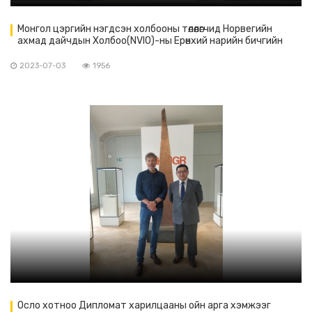
Монгол цэргийн нэгдсэн холбооны төлөөлөгчид Норвегийн
ахмад дайчдын Холбоо(NVIO)-ны Ерөнхий нарийн бичгийн
даргатай уулзав
2023-07-03
1956
Осло хотноо Дипломат харилцааны ойн арга хэмжээг