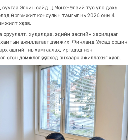
 суугаа Элчин сайд Ц.Мөнх-Өлзий тус улс дахь
лад Өргөмжит консулын тамгыг нь 2026 оны 4
амжилт хүсэв.
гө оруулалт, худалдаа, эдийн засгийн харилцааг
ын хамтын ажиллагааг дэмжих, Финланд Улсад оршин
эрх ашгийг нь хамгаалах, иргэдэд нэн
л өгөн дэмжлэг үзүүлэхэд анхаарч ажиллахыг хүсэв.