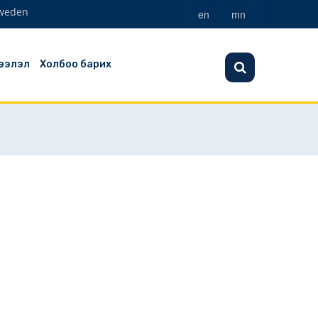
weden
en
mn
ээлэл
Холбоо барих