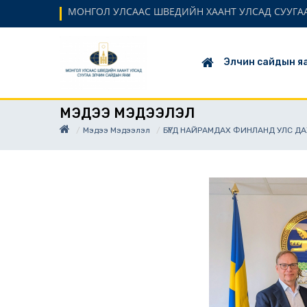
МОНГОЛ УЛСААС ШВЕДИЙН ХААНТ УЛСАД СУУГАА Э
Элчин сайдын я
МЭДЭЭ МЭДЭЭЛЭЛ
Мэдээ Мэдээлэл
БҮГД НАЙРАМДАХ ФИНЛАНД УЛС ДА