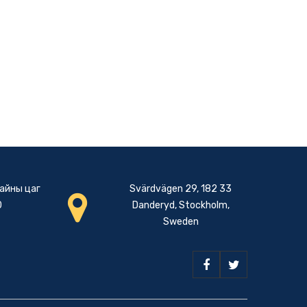
Цайны цаг
Svärdvägen 29, 182 33
0
Danderyd, Stockholm,
Sweden