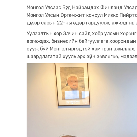
Монгол Улсаас Бүгд Найрамдах Финланд Улсад
Монгол Улсын Өргөмжит консул Микко Пийрто
дүгээр сарын 22-ны өдөр гардуулж, ажилд нь 
Уулзалтын үеэр Элчин сайд хоёр улсын хөрөн
өргөжүүлэх, бизнесийн байгууллага хооронд
сууж буй Монгол иргэдтэй хамтран ажиллах, 
шаардлагатай хууль эрх зүйн зөвлөгөө, мэдээлэ