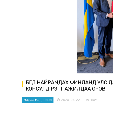
БҮГД НАЙРАМДАХ ФИНЛАНД УЛС 
КОНСУЛД ҮҮРЭГТ АЖИЛДАА ОРОВ
2026-04-22
1169
МЭДЭЭ МЭДЭЭЛЭЛ