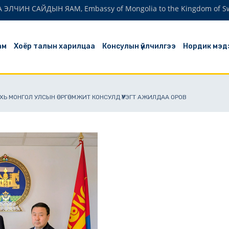
ЛЧИН САЙДЫН ЯАМ, Embassy of Mongolia to the Kingdom of S
ам
Хоёр талын харилцаа
Консулын үйлчилгээ
Нордик мэд
ХЬ МОНГОЛ УЛСЫН ӨРГӨМЖИТ КОНСУЛД ҮҮРЭГТ АЖИЛДАА ОРОВ