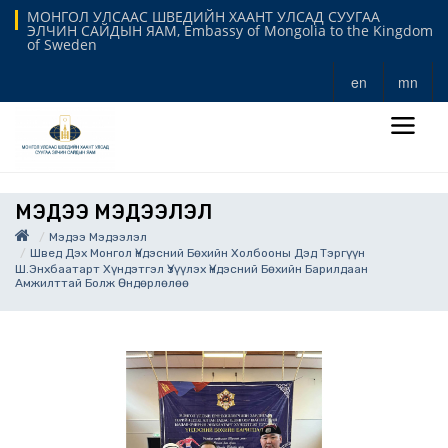
МОНГОЛ УЛСААС ШВЕДИЙН ХААНТ УЛСАД СУУГАА
ЭЛЧИН САЙДЫН ЯАМ, Embassy of Mongolia to the Kingdom
of Sweden
en
mn
МЭДЭЭ МЭДЭЭЛЭЛ
Мэдээ Мэдээлэл
Швед Дэх Монгол Үндэсний Бөхийн Холбооны Дэд Тэргүүн
Ш.Энхбаатарт Хүндэтгэл Үзүүлэх Үндэсний Бөхийн Барилдаан
Амжилттай Болж Өндөрлөлөө