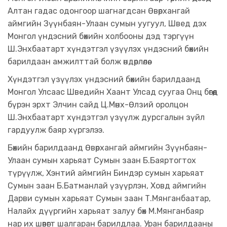
Алтан гадас одонгоор шагнагдсан Өвөрхангай
аймгийн Зүүнбаян-Улаан сумын уугуул, Швед дэх
Монгол үндэсний бөхийн холбооны дэд тэргүүн
Ш.Энхбаатарт хүндэтгэл үзүүлэх үндэсний бөхийн
барилдаан амжилттай болж өндөрлөлөө.
Хүндэтгэл үзүүлэх үндэсний бөхийн барилдаанд
Монгол Улсаас Шведийн Хаант Улсад суугаа Онц бөгөөд
бүрэн эрхт Элчин сайд Ц.Мөнх-Өлзий оролцон
Ш.Энхбаатарт хүндэтгэл үзүүлж дурсгалын зүйл
гардуулж баяр хүргэлээ.
Бөхийн барилдаанд Өвөрхангай аймгийн Зүүнбаян-
Улаан сумын харьяат Сумын заан Б.Баяртогтох
түрүүлж, Хэнтий аймгийн Биндэр сумын харьяат
Сумын заан Б.Батманлай үзүүрлэн, Ховд аймгийн
Дарви сумын харьяат Сумын заан Т.Мянганбаатар,
Налайх дүүргийн харьяат залуу бөх М.Мянганбаяр
нар их шөвөгт шалгаран барилдлаа. Уран барилдааны