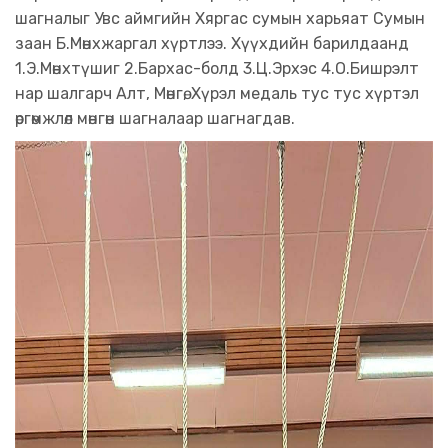
шагналыг Увс аймгийн Хяргас сумын харьяат Сумын
заан Б.Мөнхжаргал хүртлээ. Хүүхдийн барилдаанд
1.Э.Мөнхтүшиг 2.Бархас-болд 3.Ц.Эрхэс 4.О.Бишрэлт
нар шалгарч Алт, Мөнгө, Хүрэл медаль тус тус хүртэл
өргөмжлөл мөнгөн шагналаар шагнагдав.