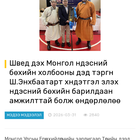
Швед дэх Монгол үндэсний
бөхийн холбооны дэд тэргүүн
Ш.Энхбаатарт хүндэтгэл үзүүлэх
үндэсний бөхийн барилдаан
амжилттай болж өндөрлөлөө
2026-03-31
2840
МЭДЭЭ МЭДЭЭЛЭЛ
Монгол Улсын Ерөнхийлөгчийн зарлигаар Төрийн дээд