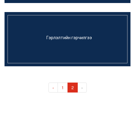
Гэрлэлтийн гэрчилгээ
‹
1
2
›