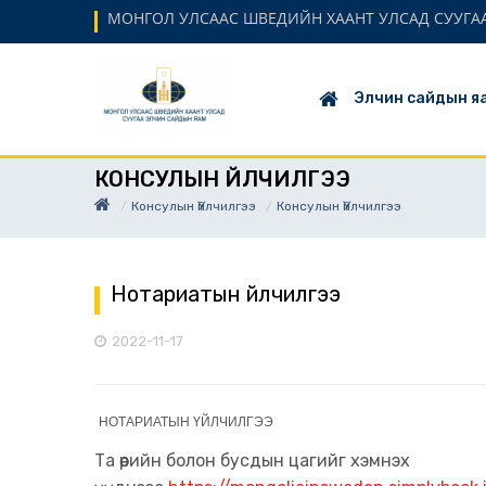
МОНГОЛ УЛСААС ШВЕДИЙН ХААНТ УЛСАД СУУГАА Э
Элчин сайдын я
КОНСУЛЫН ҮЙЛЧИЛГЭЭ
Консулын Үйлчилгээ
Консулын Үйлчилгээ
Нотариатын үйлчилгээ
2022-11-17
НОТАРИАТЫН ҮЙЛЧИЛГЭЭ
Та өөрийн болон бусдын цагийг хэмнэх