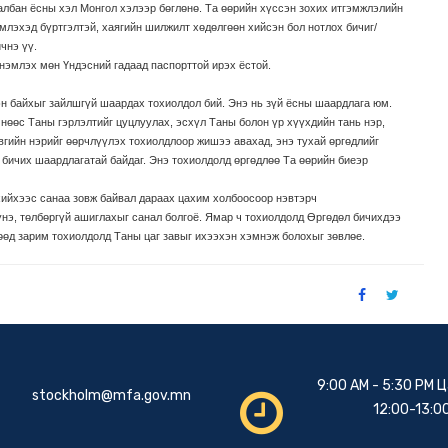
лбан ёсны хэл Монгол хэлээр бөглөнө. Та өөрийн хүссэн зохих итгэмжлэлийн
млэхэд бүртгэлтэй, хаягийн шилжилт хөдөлгөөн хийсэн бол нотлох бичиг/
чнэ үү.
нэмлэх мөн Үндэсний гадаад паспорттой ирэх ёстой.
н байхыг зайлшгүй шаардах тохиолдол бий. Энэ нь зүй ёсны шаардлага юм.
мнөөс Таны гэрлэлтийг цуцлуулах, эсхүл Таны болон үр хүүхдийн тань нэр,
овгийн нэрийг өөрчлүүлэх тохиолдлоор жишээ авахад, энэ тухай өргөдлийг
н бичих шаардлагатай байдаг. Энэ тохиолдолд өргөдлөө Та өөрийн биеэр
 хийхээс санаа зовж байвал дараах цахим холбоосоор нэвтэрч
н үнэ, төлбөргүй ашиглахыг санал болгоё. Ямар ч тохиолдолд Өргөдөл бичихдээ
өөд зарим тохиолдолд Таны цаг завыг ихээхэн хэмнэж болохыг зөвлөе.
9:00 AM - 5:30 PM 
stockholm@mfa.gov.mn
12:00-13:0