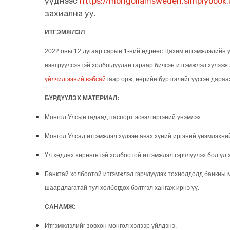
үүднээс
https://mongoliainsweden.simplybook.
захиална уу.
ИТГЭМЖЛЭЛ
2022 оны 12 дугаар сарын 1-ний өдрөөс Цахим итгэмжлэлийн ү
нэвтрүүлсэнтэй холбогдуулан гараар бичсэн итгэмжлэл хүлээж 
үйлчилгээний вэбсай
таар орж, өөрийн бүртгэлийг үүсгэн дара
БҮРДҮҮЛЭХ МАТЕРИАЛ:
Монгол Улсын гадаад паспорт эсвэл
иргэний үнэмлэх
Монгол Улсад итгэмжлэл хүлээн авах хүний иргэний үнэмлэхни
Үл хөдлөх хөрөнгөтэй холбоотой итгэмжлэл гэрчлүүлэх бол үл
Банктай холбоотой итгэмжлэл гэрчлүүлэх тохиолдолд банкны м
шаардлагатай тул холбогдох бэлтгэл хангаж ирнэ үү.
САНАМЖ:
Итгэмжлэлийг зөвхөн монгол хэлээр үйлдэнэ.