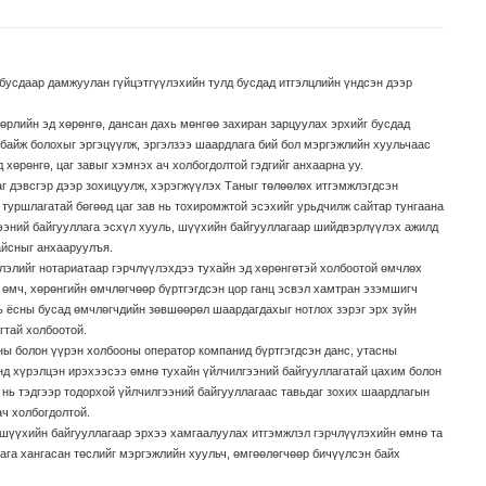
 бусдаар дамжуулан гүйцэтгүүлэхийн тулд бусдад итгэлцлийн үндсэн дээр
төрлийн эд хөрөнгө, дансан дахь мөнгөө захиран зарцуулах эрхийг бусдад
байж болохыг эргэцүүлж, эргэлзээ шаардлага бий бол мэргэжлийн хуульчаас
 хөрөнгө, цаг завыг хэмнэх ач холбогдолтой гэдгийг анхаарна уу.
аг дэвсгэр дээр зохицуулж, хэрэгжүүлэх Таныг төлөөлөх итгэмжлэгдсэн
, туршлагатай бөгөөд цаг зав нь тохиромжтой эсэхийг урьдчилж сайтар тунгаана
гээний байгууллага эсхүл хууль, шүүхийн байгууллагаар шийдвэрлүүлэх ажилд
айсныг анхааруулъя.
жлэлийг нотариатаар гэрчлүүлэхдээ тухайн эд хөрөнгөтэй холбоотой өмчлөх
н өмч, хөрөнгийн өмчлөгчөөр бүртгэгдсэн цор ганц эсвэл хамтран эзэмшигч
ль ёсны бусад өмчлөгчдийн зөвшөөрөл шаардагдахыг нотлох зэрэг эрх зүйн
гтай холбоотой.
ны болон үүрэн холбооны оператор компанид бүртгэгдсэн данс, утасны
д хүрэлцэн ирэхээсээ өмнө тухайн үйлчилгээний байгууллагатай цахим болон
 нь тэдгээр тодорхой үйлчилгээний байгууллагаас тавьдаг зохих шаардлагын
ач холбогдолтой.
шүүхийн байгууллагаар эрхээ хамгаалуулах итгэмжлэл гэрчлүүлэхийн өмнө та
ага хангасан төслийг мэргэжлийн хуульч, өмгөөлөгчөөр бичүүлсэн байх