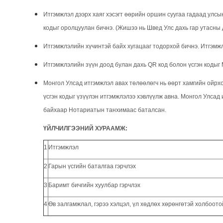
Итгэмжлэл дээрх хаяг хэсэгт өөрийн оршин суугаа гадаад улсын
кодыг оролцуулан бичнэ. (Жишээ нь Швед Улс дахь гар утасны ду
Итгэмжлэлийн хүчинтэй байх хугацааг тодорхой бичнэ. Итгэмж
Итгэмжлэлийн зүүн доод булан дахь QR код болон үсгэн кодыг 
Монгол Улсад итгэмжлэл авах төлөөлөгч нь өөрт хамгийн ойрх
үсгэн кодыг үзүүлэн итгэмжлэлээ хэвлүүлж авна. Монгол Улсад 
байхаар Нотариатын танхимаас баталсан.
ҮЙЛЧИЛГЭЭНИЙ ХУРААМЖ:
1
Итгэмжлэл
2
Гарын үсгийн баталгаа гэрчлэх
3
Баримт бичгийн хуулбар гэрчлэх
4
Өв залгамжлал, гэрээ хэлцэл, үл хөдлөх хөрөнгөтэй холбоото