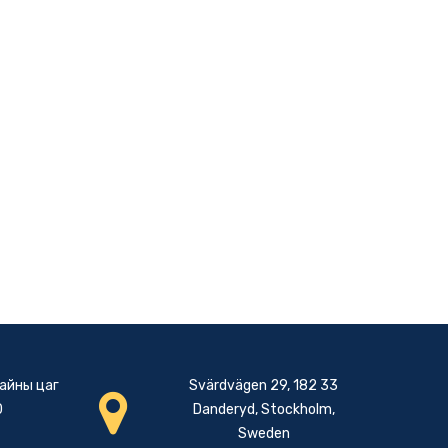
Цайны цаг
Svärdvägen 29, 182 33
0
Danderyd, Stockholm,
Sweden