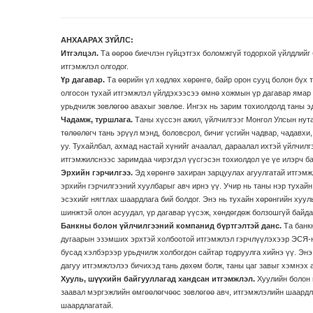
АНХААРАХ ЗҮЙЛС:
Итгэлцэл.
Та өөрөө биечлэн гүйцэтгэх боломжгүй тодорхой үйлдлийг
итгэмжлэл олгодог.
Үр дагавар.
Та өөрийн үл хөдлөх хөрөнгө, байр орон сууц болон бүх 
олгосон тухай итгэмжлэл үйлдэхээсээ өмнө хожмын үр дагавар ямар 
урьдчилж зөвлөгөө авахыг зөвлөе. Ингэх нь зарим тохиолдолд таны эд
Чадамж, туршлага.
Таны хүссэн ажил, үйлчилгээг Монгол Улсын нут
төлөөлөгч тань эрүүл мэнд, боловсрол, бичиг үсгийн чадвар, чадавхи
уу. Тухайлбал, ахмад настай хүнийг ачаалал, дараалал ихтэй үйлчил
итгэмжилснээс заримдаа чирэгдэл үүсгэсэн тохиолдол үе үе илэрч б
Эрхийн гэрчилгээ.
Эд хөрөнгө захиран зарцуулах агуулгатай итгэм
эрхийн гэрчилгээний хуулбарыг авч ирнэ үү. Учир нь таны нэр тухай
эсэхийг нягтлах шаардлага бий болдог. Энэ нь тухайн хөрөнгийн хуу
шинжтэй олон асуудал, үр дагавар үүсэж, хөндөгдөж болзошгүй байда
Банкны болон үйлчилгээний компанид бүртгэлтэй данс.
Та банк
дугаарын эзэмших эрхтэй холбоотой итгэмжлэл гэрчлүүлэхээр ЭСЯ-н
бусад хэлбэрээр урьдчилж холбогдон сайтар тодруулга хийнэ үү. Энэ
дагуу итгэмжлэлээ бичихэд тань дөхөм болж, таны цаг завыг хэмнэх 
Хууль, шүүхийн байгууллагад хандсан итгэмжлэл.
Хуулийн болон 
заавал мэргэжлийн өмгөөлөгчөөс зөвлөгөө авч, итгэмжлэлийн шаардл
шаардлагатай.