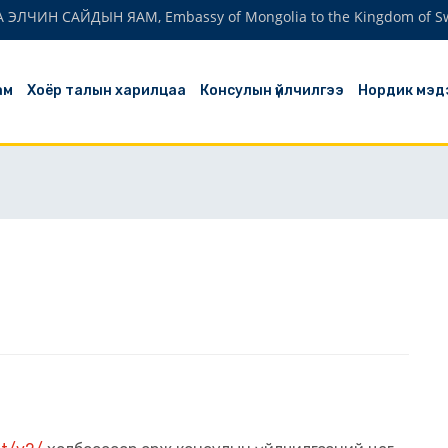
ЛЧИН САЙДЫН ЯАМ, Embassy of Mongolia to the Kingdom of S
ам
Хоёр талын харилцаа
Консулын үйлчилгээ
Нордик мэд