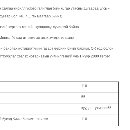
 хаягаа кирилл үсгээр галиглан бичиж, гар утасны дугаараа улсын
гаар бол +46 7.... гэх маягаар бичнэ)
лэл 3 хүртэлх жилийн хугацаанд хүчинтэй байна.
Монгол Улсад итгэмжлэл авах хүндээ илгээнэ.
он байрлах нотариатчийн газарт өөрийн бичиг баримт, QR код болон
итгэмжлэл хэвлэх нотариатын үйлчилгээний үнэ 1 нүүр 2000 төгрөг
110
55
хуудас тутмаас 55
й бусад бичиг баримт гэрчлэх
110