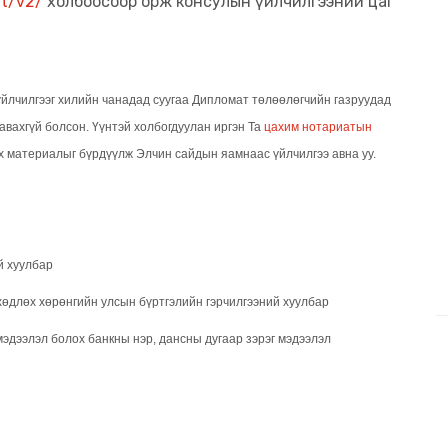
it/v2/
холбоосоор орж консулын үйлчилгээний цаг
йлчилгээг хилийн чанадад суугаа Дипломат төлөөлөгчийн газруудад
авахгүй болсон. Үүнтэй холбогдуулан иргэн Та
цахим нотариатын
ах материалыг бүрдүүлж Элчин сайдын яамнаас үйлчилгээ авна уу.
й хуулбар
 хөдлөх хөрөнгийн улсын бүртгэлийн гэрчилгээний хуулбар
эдээлэл болох банкны нэр, дансны дугаар зэрэг мэдээлэл