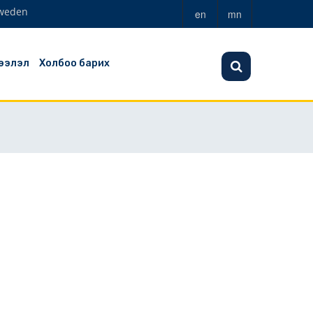
weden
en
mn
ээлэл
Холбоо барих