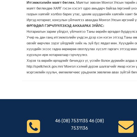
Итгэмжлэлийн маягт бөглөх.
Маягтыг зөвхөн Монгол Улсын төрийн а
маягт бөглөхдөө ХАЯГ гэсэн хэсэгт одоо амьдарч байгаа /иргэний үнэ
газрын хаягийг холбоо барих утас, цахим шуудангийн хаягийн хамт би
Иргэд нотариат, консулын үйлчилгээ авахдаа Монгол Улсын иргэний ү
ӨРГӨДӨЛ ГЭРЧЛҮҮЛЭХЭД АНХААРАХ ЗҮЙЛС:
Нотариатын зарим үйлдэл, үйлчилгээ Таны өөрийн өргөдөл бүрдүүлсэ
Учир нь дан ганц итгэмжлэлийн үндсэн дээр хэн нэгэн этгээд Таны ө
овгийг өөрчлөх зэрэг үйлдлийг хийх нь зүй бус явдал мөн. Хүүхдийн 
хүүхдийн эхээс гадна өөрөөрөө овоглуулах хүсэлт гаргагч этгээд мө
хүрэлцэн ирж нотариатаар гэрчлүүлнэ.
Хэрэв та өөрийн өргөдлийг бичихдээ үг, үсгийн болон дүрмийн алдаа
http://spellcheck.gov.mn/ Монгол хэлний дүрэм шалгагчийг ямар нэгэ
мэргэжлийн хуульч, өмгөөлөгчөөс урьдчилж зөвлөгөө авах зүйтэй бөг
46 (08) 7531135 46 (08)
7531136