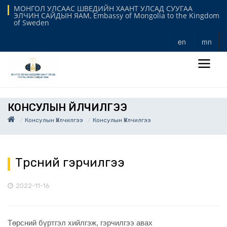
МОНГОЛ УЛСААС ШВЕДИЙН ХААНТ УЛСАД СУУГАА
ЭЛЧИН САЙДЫН ЯАМ, Embassy of Mongolia to the Kingdom
of Sweden
en
mn
КОНСУЛЫН ҮЙЛЧИЛГЭЭ
Консулын Үйлчилгээ
Консулын Үйлчилгээ
Төрсний гэрчилгээ
2022-11-16
Төрсний бүртгэл хийлгэж, гэрчилгээ авах