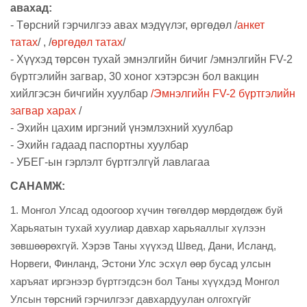
авахад:
- Төрсний гэрчилгээ авах мэдүүлэг, өргөдөл /
анкет
татах
/ , /
өргөдөл татах
/
- Хүүхэд төрсөн тухай эмнэлгийн бичиг /эмнэлгийн FV-2
бүртгэлийн загвар, 30 хоног хэтэрсэн бол вакцин
хийлгэсэн бичгийн хуулбар
/
Эмнэлгийн FV-2 бүртгэлийн
загвар харах
/
- Эхийн цахим иргэний үнэмлэхний хуулбар
- Эхийн гадаад паспортны хуулбар
- УБЕГ-ын гэрлэлт бүртгэлгүй лавлагаа
САНАМЖ:
1. Монгол Улсад одоогоор хүчин төгөлдөр мөрдөгдөж буй
Харьяатын тухай хуулиар давхар харьяаллыг хүлээн
зөвшөөрөхгүй. Хэрэв Таны хүүхэд Швед, Дани, Исланд,
Норвеги, Финланд, Эстони Улс эсхүл өөр бусад улсын
харъяат иргэнээр бүртгэгдсэн бол Таны хүүхдэд Монгол
Улсын төрсний гэрчилгээг давхардуулан олгохгүйг