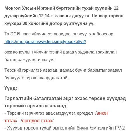
Монгол Улсын Иргэний бүртгэлийн тухай хуулийн 12
дугаар зүйлийн 12.14-т заасны дагуу та Шинээр төрсөн
хүүхдээ 30 хоногийн дотор бүртгүүлнэ үү.
Та ЭСЯ-наас үйлчилгээ авахдаа энэхүү холбоосоор
https://mongoliainsweden.simplybook.it/v2/
орж консулын үйлчилгээний цагаа урьдчилан захиалан
баталгаажуулж ирнэ үү.
Төрсний гэрчилгээ авахад, дараах бичиг баримтыг заавал
бүрдүүлж ирэх шаардлагатай.
Үүнд:
Гэрлэлтийн баталгаатай эцэг эхээс төрсөн хүүхдэд
төрсний гэрчилгээ авахад:
/
анкет
- Төрсний гэрчилгээ авах мэдүүлэг, өргөдөл
татах
/ , /
өргөдөл татах
/
- Хүүхэд төрсөн тухай эмнэлгийн бичиг /эмнэлгийн FV-2