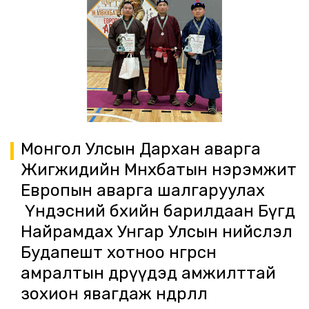
Монгол Улсын Дархан аварга
Жигжидийн Мөнхбатын нэрэмжит
Европын аварга шалгаруулах
Үндэсний бөхийн барилдаан Бүгд
Найрамдах Унгар Улсын нийслэл
Будапешт хотноо өнгөрсөн
амралтын өдрүүдэд амжилттай
зохион явагдаж өндөрлөлөө