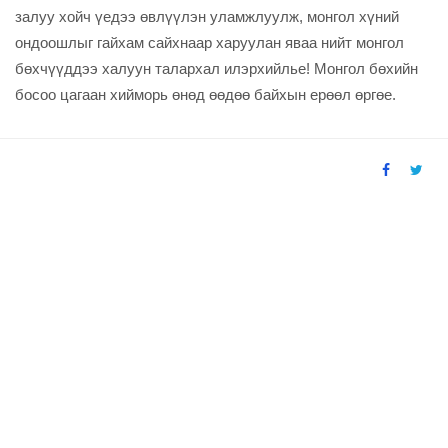
залуу хойч үедээ өвлүүлэн уламжлуулж, монгол хүний
ондоошлыг гайхам сайхнаар харуулан яваа нийт монгол
бөхчүүддээ халуун талархал илэрхийлье! Монгол бөхийн
босоо цагаан хийморь өнөд өөдөө байхын ерөөл өргөе.