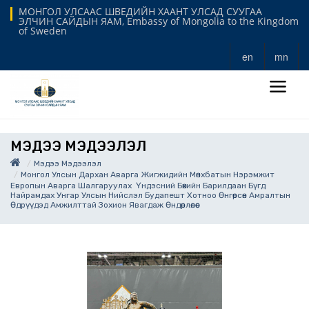
МОНГОЛ УЛСААС ШВЕДИЙН ХААНТ УЛСАД СУУГАА
ЭЛЧИН САЙДЫН ЯАМ, Embassy of Mongolia to the Kingdom
of Sweden
en
mn
МЭДЭЭ МЭДЭЭЛЭЛ
Мэдээ Мэдээлэл
Монгол Улсын Дархан Аварга Жигжидийн Мөнхбатын Нэрэмжит
Европын Аварга Шалгаруулах Үндэсний Бөхийн Барилдаан Бүгд
Найрамдах Унгар Улсын Нийслэл Будапешт Хотноо Өнгөрсөн Амралтын
Өдрүүдэд Амжилттай Зохион Явагдаж Өндөрлөлөө