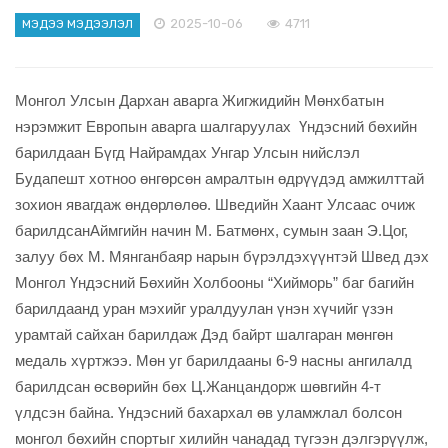
2025-10-06
4711
МЭДЭЭ МЭДЭЭЛЭЛ
Монгол Улсын Дархан аварга Жигжидийн Мөнхбатын
нэрэмжит Европын аварга шалгаруулах Үндэсний бөхийн
барилдаан Бүгд Найрамдах Унгар Улсын нийслэл
Будапешт хотноо өнгөрсөн амралтын өдрүүдэд амжилттай
зохион явагдаж өндөрлөлөө. Шведийн Хаант Улсаас очиж
барилдсанАймгийн начин М. Батмөнх, сумын заан Э.Цог,
залуу бөх М. Мянганбаяр нарын бүрэлдэхүүнтэй Швед дэх
Монгол Үндэсний Бөхийн Холбооны “Хийморь” баг багийн
барилдаанд уран мэхийг уралдуулан үнэн хүчийг үзэн
урамтай сайхан барилдаж Дэд байрт шалгаран мөнгөн
медаль хүртжээ. Мөн уг барилдааны 6-9 насны ангилалд
барилдсан өсвөрийн бөх Ц.Жанцандорж шөвгийн 4-т
үлдсэн байна. Үндэсний бахархал өв уламжлал болсон
монгол бөхийн спортыг хилийн чанадад түгээн дэлгэрүүлж,