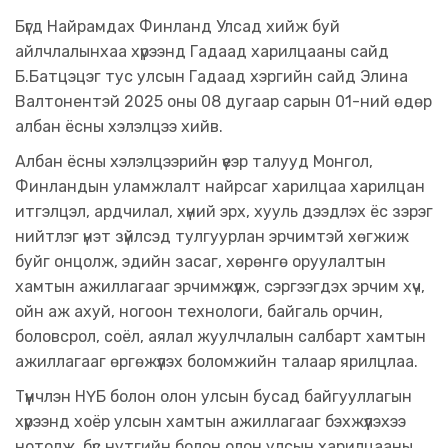
Бүгд Найрамдах Финланд Улсад хийж буй
айлчлалынхаа хүрээнд Гадаад харилцааны сайд
Б.Батцэцэг тус улсын Гадаад хэргийн сайд Элина
Валтонентэй 2025 оны 08 дугаар сарын 01-ний өдөр
албан ёсны хэлэлцээ хийв.
Албан ёсны хэлэлцээрийн үеэр талууд Монгол,
Финландын уламжлалт найрсаг харилцаа харилцан
итгэлцэл, ардчилал, хүний эрх, хууль дээдлэх ёс зэрэг
нийтлэг үнэт зүйлсэд тулгуурлан эрчимтэй хөгжиж
буйг онцолж, эдийн засаг, хөрөнгө оруулалтын
хамтын ажиллагааг эрчимжүүлж, сэргээгдэх эрчим хүч,
ойн аж ахуй, ногоон технологи, байгаль орчин,
боловсрол, соёл, аялал жуулчлалын салбарт хамтын
ажиллагааг өргөжүүлэх боломжийн талаар ярилцлаа.
Түүнчлэн НҮБ болон олон улсын бусад байгууллагын
хүрээнд хоёр улсын хамтын ажиллагааг бэхжүүлэхээ
нотолж, бүс нутгийн болон олон улсын харилцааны