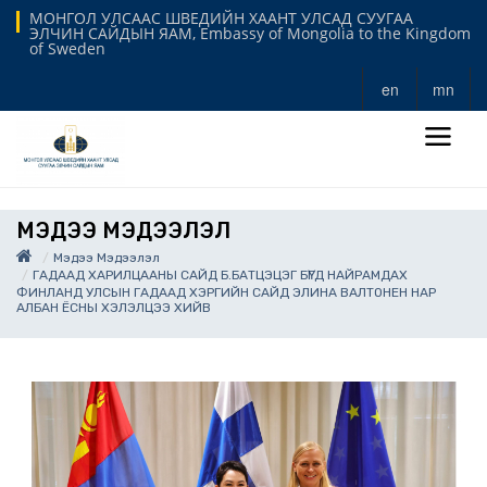
МОНГОЛ УЛСААС ШВЕДИЙН ХААНТ УЛСАД СУУГАА
ЭЛЧИН САЙДЫН ЯАМ, Embassy of Mongolia to the Kingdom
of Sweden
en
mn
МЭДЭЭ МЭДЭЭЛЭЛ
Мэдээ Мэдээлэл
ГАДААД ХАРИЛЦААНЫ САЙД Б.БАТЦЭЦЭГ БҮГД НАЙРАМДАХ
ФИНЛАНД УЛСЫН ГАДААД ХЭРГИЙН САЙД ЭЛИНА ВАЛТОНЕН НАР
АЛБАН ЁСНЫ ХЭЛЭЛЦЭЭ ХИЙВ