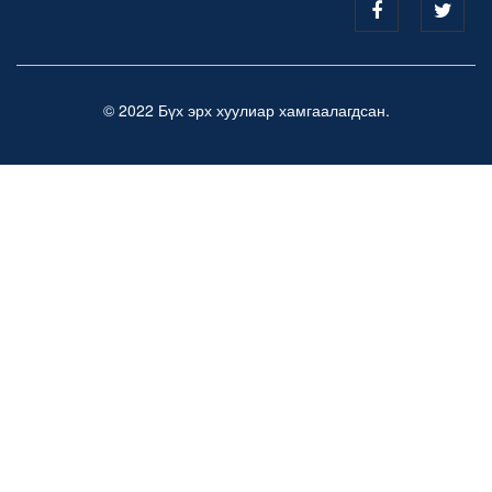
© 2022 Бүх эрх хуулиар хамгаалагдсан.