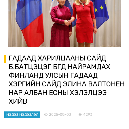
ГАДААД ХАРИЛЦААНЫ САЙД
Б.БАТЦЭЦЭГ БҮГД НАЙРАМДАХ
ФИНЛАНД УЛСЫН ГАДААД
ХЭРГИЙН САЙД ЭЛИНА ВАЛТОНЕН
НАР АЛБАН ЁСНЫ ХЭЛЭЛЦЭЭ
ХИЙВ
2025-08-03
4293
МЭДЭЭ МЭДЭЭЛЭЛ