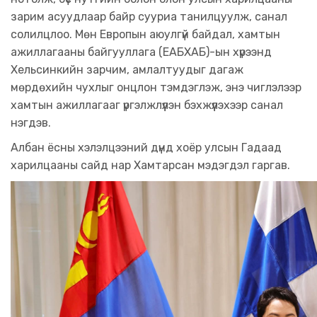
зарим асуудлаар байр сууриа танилцуулж, санал
солилцлоо. Мөн Европын аюулгүй байдал, хамтын
ажиллагааны байгууллага (ЕАБХАБ)-ын хүрээнд
Хельсинкийн зарчим, амлалтуудыг дагаж
мөрдөхийн чухлыг онцлон тэмдэглэж, энэ чиглэлээр
хамтын ажиллагааг үргэлжлүүлэн бэхжүүлэхээр санал
нэгдэв.
Албан ёсны хэлэлцээний дүнд хоёр улсын Гадаад
харилцааны сайд нар Хамтарсан мэдэгдэл гаргав.