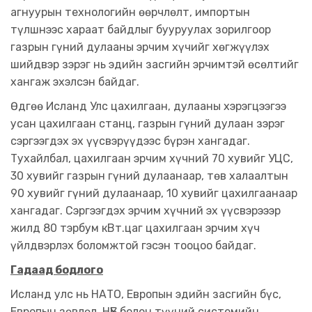
агнуурын технологийн өөрчлөлт, импортын
түлшнээс хараат байдлыг бууруулах зорилгоор
газрын гүний дулааны эрчим хүчийг хөгжүүлэх
шийдвэр зэрэг нь эдийн засгийн эрчимтэй өсөлтийг
хангаж эхэлсэн байдаг.
Өдгөө Исланд Улс цахилгаан, дулааны хэрэгцээгээ
усан цахилгаан станц, газрын гүний дулаан зэрэг
сэргээгдэх эх үүсвэрүүдээс бүрэн хангадаг.
Тухайлбал, цахилгаан эрчим хүчний 70 хувийг УЦС,
30 хувийг газрын гүний дулаанаар, төв халаалтын
90 хувийг гүний дулаанаар, 10 хувийг цахилгаанаар
хангадаг. Сэргээгдэх эрчим хүчний эх үүсвэрэээр
жилд 80 тэрбум кВт.цаг цахилгаан эрчим хүч
үйлдвэрлэх боломжтой гэсэн тооцоо байдаг.
Гадаад бодлого
Исланд улс нь НАТО, Европын эдийн засгийн бүс,
Европын зөвлөл, НҮБ болон түүний системийн