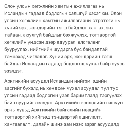
Олон улсын хөгжлийн хамтын ажиллагаа нь
Исландын гадаад бодлогын салшгүй хэсэг юм. Олон
улсын хөгжлийн хамтын ажиллагааны стратеги нь
хүний ​​эрх, жендэрийн тэгш байдлыг хангах, энх
тайван, аюулгүй байдлыг бэхжүүлэх, тогтвортой
хөгжлийн үндсэн дээр ядуурал, өлсгөлөнг
бууруулах, нийгмийн шударга бус байдалтай
тэмцэхэд чиглэдэг. Хүний эрх, жендэрийн тэгш
байдал Исландын гадаад бодлогод чухал байр суурь
эзэлдэг.
Арктикийн асуудал Исландын нийгэм, эдийн
засгийг бүхэлд нь хөндсөн чухал асуудал тул тус
улсын гадаад бодлогын үзэл баримтлалд тэргүүлэх
байр суурийг эзэлдэг. Арктикийн зөвлөлийн гишүүн
орны хувьд Арктикийн байгалийн нөөцийн
тогтвортой хийгээд тэнцвэртэй ашиглалт,
хамгаалалт, далайн шинэ зам нээх зэрэг асуудалд