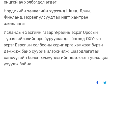
онцгой ач холбогдол өгдөг.
Нордикийн зөвлөлийн хүрээнд Швед, Дани,
Финланд, Норвег улсуудтай нягт хамтран
ажилладаг.
Исландын Засгийн газар Украины эсрэг Оросын
түрэмгийлэлийг эрс буруушаадаг бөгөөд ОХУ-ын
эсрэг Европын холбооны хориг арга хэмжээг бүрэн
дэмжиж байр сууриа илэрхийлж, шаардлагатай
санхүүгийн болон хүмүүнлэгийн дэмжлэг туслалцаа
үзүүлж байна.