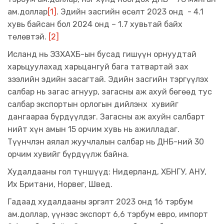
ам.доллар
[1]
. Эдийн засгийн өсөлт 2023 онд - 4.1
хувь байсан бол 2024 онд – 1.7 хувьтай байх
төлөвтэй.
[2]
Исланд нь ЭЗХАХБ-ын бусад гишүүн орнуудтай
харьцуулахад харьцангуй бага татвартай зах
зээлийн эдийн засагтай. Эдийн засгийн тэргүүлэх
салбар нь загас агнуур, загасны аж ахуй бөгөөд тус
салбар экспортын орлогын дийлэнх хувийг
дангаараа бүрдүүлдэг. Загасны аж ахуйн салбарт
нийт хүн амын 15 орчим хувь нь ажилладаг.
Түүнчлэн аялал жуучлалын салбар нь ДНБ-ний 30
орчим хувийг бүрдүүлж байна.
Худалдааны гол түншүүд: Нидерланд, ХБНГУ, АНУ,
Их Британи, Норвег, Швед.
Гадаад худалдааны эргэлт 2023 онд 16 тэрбум
ам.доллар, үүнээс экспорт 6,6 тэрбум евро, импорт