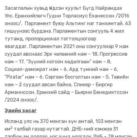
Засаглалын хувьд Үндсэн хуульт Бүгд Найрамдах
Улс. Ерөнхийлөгч Гудни Торласиус Ёханессон /2016
оноос/. Парламент буюу Альтинг нэг танхимтай, 63
гишүүнээс бүрдэнэ. Парламентын сонгууль 4 жил
тутамд, пропорционал тогтолцоогоор
явагддаг
.
Парламентын 2021 оны сонгуулиар 9 нам
суудал авснаас Эрх чөлөөний нам – 18, Прогрессив
нам – 17, “Зүүний ногоон хөдөлгөөн” нам – 8,
Социал-демократ нам – 6, Ард түмний нам – 6,
“Piratar” нам – 6, Сэргээн босголтын нам – 5, Төвийн
нам – 2 суудал авсан байна. Спикер - Биргир
Арманнссон. Ерөнхий сайд - Бьярни Бенедиктссон
/2024 оноос/.
Эдийн засаг
Исланд улс нь 370 мянган хүн амтай, 103 мянган
2
км
талбай газар нутагтай. ДНБ-ний хэмжээ 31
тэрбум ам.доллар, нэг хүнд ноогдох ДНБ – 78 мянган