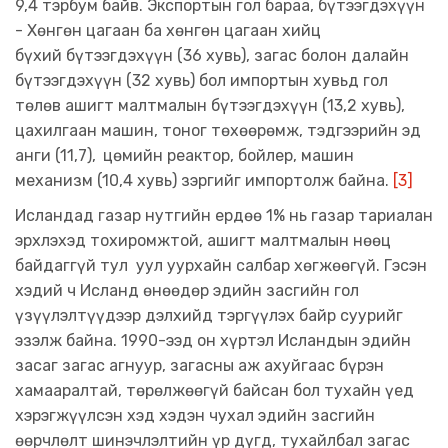
9,4 тэрбум байв. Экспортын гол бараа, бүтээгдэхүүн
- Хөнгөн цагаан ба хөнгөн цагаан хийц
бүхий бүтээгдэхүүн (36 хувь), загас болон далайн
бүтээгдэхүүн (32 хувь) бол импортын хувьд гол
төлөв ашигт малтмалын бүтээгдэхүүн (13,2 хувь),
цахилгаан машин, тоног төхөөрөмж, тэдгээрийн эд
анги (11,7),
цөмийн реактор, бойлер, машин
механизм (10,4 хувь) зэргийг импортолж байна.
[3]
Исландад газар нутгийн ердөө 1% нь газар тариалан
эрхлэхэд тохиромжтой, ашигт малтмалын нөөц
байдаггүй тул уул уурхайн салбар хөгжөөгүй. Гэсэн
хэдий ч Исланд өнөөдөр эдийн засгийн гол
үзүүлэлтүүдээр дэлхийд тэргүүлэх байр суурийг
эзэлж байна. 1990-ээд он хүртэл Исландын эдийн
засаг загас агнуур, загасны аж ахуйгаас бүрэн
хамааралтай, төрөлжөөгүй байсан бол тухайн үед
хэрэгжүүлсэн хэд хэдэн чухал эдийн засгийн
өөрчлөлт шинэчлэлтийн үр дүгд, тухайлбал загас