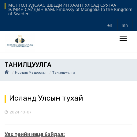
МОНГОЛ УЛСААС ШВЕДИЙН ХААНТ УЛСАД СУУГАА
ЭЛЧИН САЙДЫН ЯАМ, Embassy of Mongolia to the Kingdom
of Sweden
en
mn
ТАНИЛЦУУЛГА
Нордик Мэдээлэл
Танилцуулга
Исланд Улсын тухай
2024-10-07
Улс төрийн нөхцөл байдал: