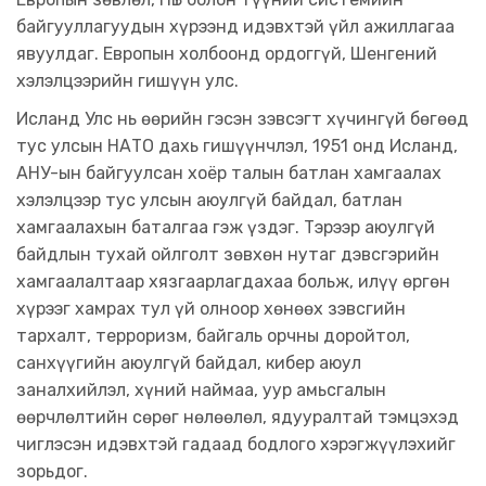
байгууллагуудын хүрээнд идэвхтэй үйл ажиллагаа
явуулдаг. Европын холбоонд ордоггүй, Шенгений
хэлэлцээрийн гишүүн улс.
Исланд Улс нь өөрийн гэсэн зэвсэгт хүчингүй бөгөөд
тус улсын НАТО дахь гишүүнчлэл, 1951 онд Исланд,
АНУ-ын байгуулсан хоёр талын батлан хамгаалах
хэлэлцээр тус улсын аюулгүй байдал, батлан ​​
хамгаалахын баталгаа гэж үздэг. Тэрээр аюулгүй
байдлын тухай ойлголт зөвхөн нутаг дэвсгэрийн
хамгаалалтаар хязгаарлагдахаа больж, илүү өргөн
хүрээг хамрах тул үй олноор хөнөөх зэвсгийн
тархалт, терроризм, байгаль орчны доройтол,
санхүүгийн аюулгүй байдал, кибер аюул
заналхийлэл, хүний наймаа, уур амьсгалын
өөрчлөлтийн сөрөг нөлөөлөл, ядууралтай тэмцэхэд
чиглэсэн идэвхтэй гадаад бодлого хэрэгжүүлэхийг
зорьдог.