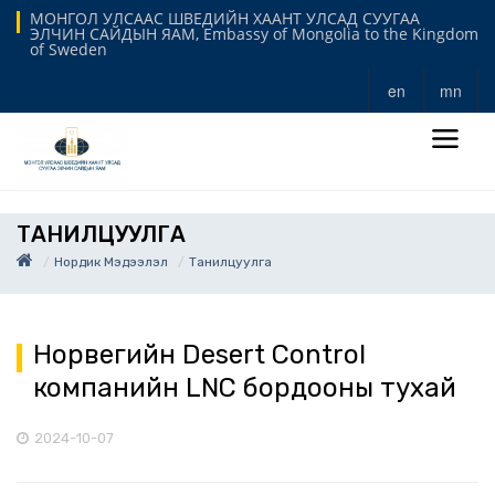
МОНГОЛ УЛСААС ШВЕДИЙН ХААНТ УЛСАД СУУГАА
ЭЛЧИН САЙДЫН ЯАМ, Embassy of Mongolia to the Kingdom
of Sweden
en
mn
ТАНИЛЦУУЛГА
Нордик Мэдээлэл
Танилцуулга
Норвегийн Desert Control
компанийн LNC бордооны тухай
2024-10-07