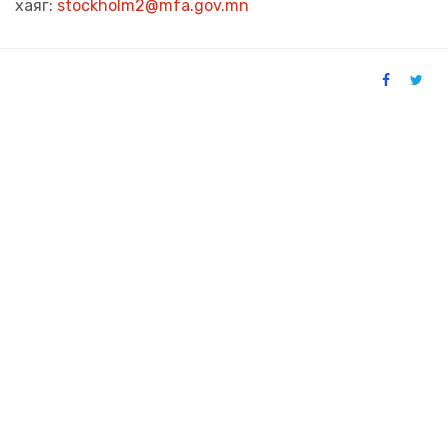
хаяг:
stockholm2@mfa.gov.mn