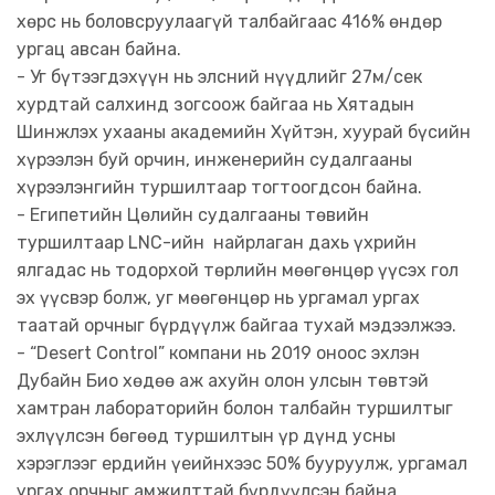
хөрс нь боловсруулаагүй талбайгаас 416% өндөр
ургац авсан байна.
- Уг бүтээгдэхүүн нь элсний нүүдлийг 27м/сек
хурдтай салхинд зогсоож байгаа нь Хятадын
Шинжлэх ухааны академийн Хүйтэн, хуурай бүсийн
хүрээлэн буй орчин, инженерийн судалгааны
хүрээлэнгийн туршилтаар тогтоогдсон байна.
- Египетийн Цөлийн судалгааны төвийн
туршилтаар LNC-ийн найрлаган дахь үхрийн
ялгадас нь тодорхой төрлийн мөөгөнцөр үүсэх гол
эх үүсвэр болж, уг мөөгөнцөр нь ургамал ургах
таатай орчныг бүрдүүлж байгаа тухай мэдээлжээ.
- “Desert Control” компани нь 2019 оноос эхлэн
Дубайн Био хөдөө аж ахуйн олон улсын төвтэй
хамтран лабораторийн болон талбайн туршилтыг
эхлүүлсэн бөгөөд туршилтын үр дүнд усны
хэрэглээг ердийн үеийнхээс 50% бууруулж, ургамал
ургах орчныг амжилттай бүрдүүлсэн байна.