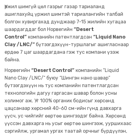
Үржил шимгүй цөл газрыг газар тариаланд
ашиглахуйц үржил шимтэй тариалангийн талбай
болгон хувиргахад дунджаар 7-15 жилийн хугацаа
шаардагддаг бол Норвегийн
“Desert
Control”
компанийн патентлагдсан
“Liquid Nano
Clay /LNC/”
бүтээгдэхүүн-туршлагыг ашигласнаар
ердөө 7 цаг шаардагдана гэж тус компани үзэж
байна.
Норвегийн
“Desert Control”
компанийн “Liquid
Nano Clay /LNC/” буюу “Шингэн нано шавар”
бүтээгдэхүүн нь тус компанийн патентлагдсан
технологийн дагуу гаргасан шавар болон усны
холимог аж. Уг 100% органик бодисыг хөрсөнд
цацсанаар хөрсний 40-60 см-ийн гүнд давхарга
үүсч, ус чийгийг өөртөө шингээдэг байна. Хөрсөнд
үүссэн давхарга нь усыг өөртөө шингээж, ууршихаас
сэргийлж, ургамал ургах таатай орчныг бүрдүүлэн,