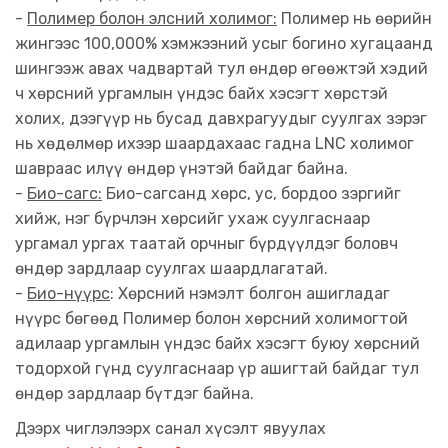
-
Полимер болон элсний холимог:
Полимер нь өөрийн
жингээс 100,000% хэмжээний усыг богино хугацаанд
шингээж авах чадвартай тул өндөр өгөөжтэй хэдий
ч хөрсний ургамлын үндэс байх хэсэгт хөрстэй
холих, дээгүүр нь бусад давхрагуудыг суулгах зэрэг
нь хөдөлмөр ихээр шаардахаас гадна LNC холимог
шавраас илүү өндөр үнэтэй байдаг байна.
-
Био-сагс:
Био-сагсанд хөрс, ус, бордоо зэргийг
хийж, нэг бүрчлэн хөрсийг ухаж суулгаснаар
ургамал ургах таатай орчныг бүрдүүлдэг боловч
өндөр зардлаар суулгах шаардлагатай.
-
Био-нүүрс
: Хөрсний нэмэлт болгон ашигладаг
нүүрс бөгөөд Полимер болон хөрсний холимогтой
адилаар ургамлын үндэс байх хэсэгт буюу хөрсний
тодорхой гүнд суулгаснаар үр ашигтай байдаг тул
өндөр зардлаар бүтдэг байна.
Дээрх чиглэлээрх санал хүсэлт явуулах