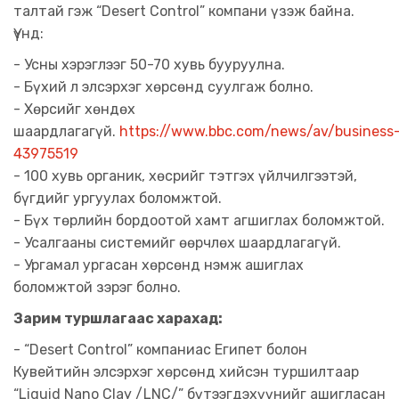
талтай гэж “Desert Control” компани үзэж байна.
Үүнд:
- Усны хэрэглээг 50-70 хувь бууруулна.
- Бүхий л элсэрхэг хөрсөнд суулгаж болно.
- Хөрсийг хөндөх
шаардлагагүй.
https://www.bbc.com/news/av/business
43975519
- 100 хувь органик, хөсрийг тэтгэх үйлчилгээтэй,
бүгдийг ургуулах боломжтой.
- Бүх төрлийн бордоотой хамт агшиглах боломжтой.
- Усалгааны системийг өөрчлөх шаардлагагүй.
- Ургамал ургасан хөрсөнд нэмж ашиглах
боломжтой зэрэг болно.
Зарим туршлагаас харахад:
- “Desert Control” компаниас Египет болон
Кувейтийн элсэрхэг хөрсөнд хийсэн туршилтаар
“Liquid Nano Clay /LNC/” бүтээгдэхүүнийг ашигласан