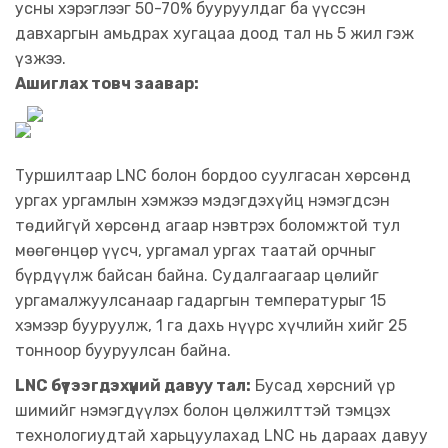
усны хэрэглээг 50-70% бууруулдаг ба үүссэн
давхаргын амьдрах хугацаа доод тал нь 5 жил гэж
үзжээ.
Ашиглах товч заавар:
Туршилтаар LNC болон бордоо суулгасан хөрсөнд
ургах ургамлын хэмжээ мэдэгдэхүйц нэмэгдсэн
төдийгүй хөрсөнд агаар нэвтрэх боломжтой тул
мөөгөнцөр үүсч, ургамал ургах таатай орчныг
бүрдүүлж байсан байна. Судалгаагаар цөлийг
ургамалжуулсанаар гадаргын температурыг 15
хэмээр бууруулж, 1 га дахь нүүрс хүчлийн хийг 25
тонноор бууруулсан байна.
LNC бүтээгдэхүүний давуу тал:
Бусад хөрсний үр
шимийг нэмэгдүүлэх болон цөлжилттэй тэмцэх
технологиудтай харьцуулахад LNC нь дараах давуу