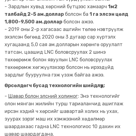
- Зардлын хувьд хөрсний бүтцээс хамаарч
1м2
талбайд 2-5 ам.доллар
болсон ба
1 га элсэн цөлд
1,800-9,500 ам.доллар
болсон ажээ.
- 2019 оны 2-р хагасаас ашгийн төлөө нэвтрүүлж
эхэлсэн бөгөөд 2020 оны 3 дугаар сар хүртэлх
хугацаанд 5,0 сая ам.долларын хөрөнгө оруулалт
татсан, цаашид LNC боловсруулах 2 шинэ
төхөөрөмж болон явуулын LNC боловсруулах
төхөөрөмж хөгжүүлэхээр болсон нь ирээдүйд
зардлыг бууруулна гэж үзэж байгаа ажээ.
Өрсөлдөгч бусад технологийн шийдлүүд:
-
Шавар болон элсний холимог
: Энэ технологийг
олон мянган жилийн турш тариаланчид ашиглаж
ирсэн хэдий ч хөрсийг шавартай холих нь ухах,
зуурах зэрэг маш их хэмжээний хөдөлмөр
шаардахаас гадна LNC технологиос 10 дахин их
шавар шаардагдана.