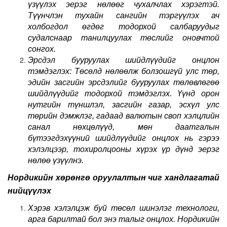
үзүүлэх эерэг нөлөөг чухалчлах хэрэгтэй.
Түүнчлэн тухайн сангийн тэргүүлэх ач
холбогдол өгдөг тодорхой салбаруудыг
судалснаар танилцуулах төслийг оновчтой
сонгох.
Эрсдэл бууруулах шийдлүүдийг онцлон
тэмдэглэх: Төсөлд нөлөөлж болзошгүй улс төр,
эдийн засгийн эрсдэлийг бууруулах төлөвлөгөө
шийдлүүдийг тодорхой тэмдэглэх. Үүнд орон
нутгийн түншлэл, засгийн газар, эсхүл улс
төрийн дэмжлэг, гадаад валютын своп хэлцлийн
санал нөхцөлүүд, мөн даатгалын
бүтээгдэхүүний шийдлүүдийг онцлох нь гэрээ
хэлэлцээр, тохиролцооны хүрэх үр дүнд эерэг
нөлөө үзүүлнэ.
Нордикийн хөрөнгө оруулалтын чиг хандлагатай
нийцүүлэх
Хэрэв хэлэлцэж буй төсөл шинэлэг технологи,
арга барилтай бол энэ талыг онцлох. Нордикийн