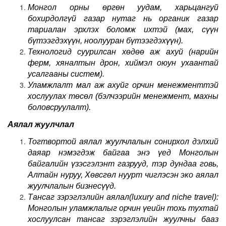
Монгол орны өргөн уудам, харьцангуй
бохирдолгүй газар нутаг нь органик газар
тариалан эрхлэх боломж ихтэй
(
мах, сүүн
бүтээгдэхүүн, ноолууран бүтээгдэхүүн).
Технологид суурилсан хөдөө аж ахуй (нарийн
ферм, хяналтын дрон, хиймэл оюун ухаантай
усалгааны систем).
Уламжлалт мал аж ахуйг орчин менежменттэй
хослуулах төсөл
(
бэлчээрийн менежмент, махны
боловсруулалт).
Аялал жуулчлал
Тогтвортой аялал жуулчлалын сонирхол дэлхий
даяар нэмэгдэж байгаа энэ үед Монголын
байгалийн үзэсгэлэнт газрууд, тэр дундаа говь,
Алтайн нуруу, Хөвсгөл нуурт чиглэсэн эко аялал
жуулчлалын бизнесүүд.
Тансаг зэрэглэлийн аялал
(luxury and niche travel)
:
Монголын уламжлалыг орчин үеийн тохь тухтай
хослуулсан тансаг зэрэглэлийн жуулчны бааз