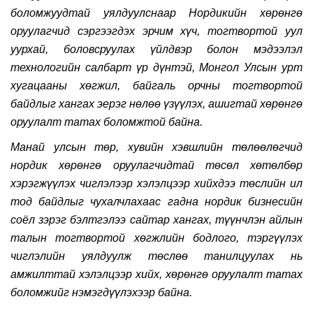
боломжуудтай уялдуулснаар Нордикийн хөрөнгө
оруулагчид сэргээгдэх эрчим хүч, тогтвортой уул
уурхай, боловсруулах үйлдвэр болон мэдээлэл
технологийн салбарт үр дүнтэй, Монгол Улсын урт
хугацааны хөгжил, байгаль орчны тогтвортой
байдлыг хангах эерэг нөлөө үзүүлэх, ашигтай хөрөнгө
оруулалт татах боломжтой байна.
Манай улсын төр, хувийн хэвшлийн төлөөлөгчид
нордик хөрөнгө оруулагчидтай төсөл хөтөлбөр
хэрэгжүүлэх чиглэлээр хэлэлцээр хийхдээ төслийн ил
тод байдлыг чухалчлахаас гадна нордик бизнесийн
соёл зэрэг бэлтгэлээ сайтар хангах, түүнчлэн айлын
талын тогтвортой хөгжлийн бодлого, тэргүүлэх
чиглэлийн уялдуулж төслөө танилцуулах нь
амжилттай хэлэлцээр хийх, хөрөнгө оруулалт татах
боломжийг нэмэгдүүлэхээр байна.