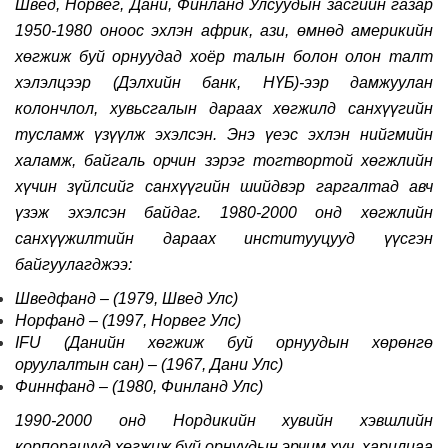
Швед, Норвег, Дани, Финланд Улсуудын засгийн газар
1950-1980 оноос эхлэн африк, ази, өмнөд америкийн
хөгжиж буй орнуудад хоёр талын болон олон талт
хэлэлцээр (Дэлхийн банк, НҮБ)-ээр дамжуулан
колончлол, хувьсгалын дараах хөгжилд санхүүгийн
тусламж үзүүлж эхэлсэн. Энэ үеэс эхлэн нийгмийн
халамж, байгаль орчин зэрэг тогтвортой хөгжлийн
хүчин зүйлсийг санхүүгийн шийдвэр гаргалтад авч
үзэж эхэлсэн байдаг. 1980-2000 онд хөгжлийн
санхүүжилтийн дараах институуцууд үүсгэн
байгуулагджээ
:
Шведфанд – (1979, Швед Улс)
Норфанд – (1997, Норвег Улс)
IFU (Данийн хөгжиж буй орнуудын хөрөнгө
оруулалтын сан) – (1967, Дани Улс)
Финнфанд – (1980, Финланд Улс)
1990-2000 онд Нордикийн хувийн хэвшлийн
корпорацууд хөгжиж буй орнуудын эрчим хүч, харилцаа