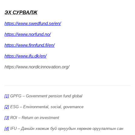
ЭХ СУРВАЛЖ
https://www.swedfund.se/en/
https://www.norfund.no/
https://www.finnfund.fi/en/
https://www.ifu.dk/en/
https://www.nordicinnovation.org/
[1]
GPFG – Government pension fund global
[2]
ESG – Environmental, social, governance
[3]
ROI – Return on investment
[4]
IFU – Данийн хөгжиж буй орнуудын хөрөнгө оруулалтын сан