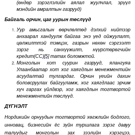
(
өндөр зэрэглэлийн аялал жуулчлал, эрүүл
мэндийн амралтын газрууд
)
Байгаль орчин, цаг уурын төслүүд
Уур амьсгалын өөрчлөлтөд дэлхий нийтээр
анхаарал хандуулж байгаа энэ үед ойжуулалт,
цөлжилттэй тэмцэх, газрын нөхөн сэргээлт
зэрэг нь санхүүжилт, нүүрстөрөгчийн
кредит
(CC)
[5]
татах боломжтой.
Монголын хот суурин газрууд, ялангуяа
Улаанбаатар хот хог хаягдлын менежментийн
асуудалтай тулгардаг. Орчин үеийн дахин
боловсруулах байгууламж, хог хаягдлаас эрчим
хүч гаргах үйлдвэр, хог хаягдлын тогтвортой
менежментийн төслүүд.
ДҮГНЭЛТ
Нордикийн орнуудын тогтвортой хөгжлийн бодлого,
инновац, бизнесийн ёс зүйн туршлага зэрэг давуу
талуудыг монголын зах зээлийн хэрэгцээ,