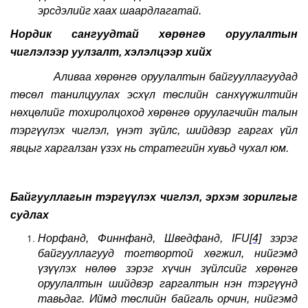
эрсдэлийг хаах шаардлагатай.
Нордик сангуудтай хөрөнгө оруулалтын
чиглэлээр уулзалт, хэлэлцээр хийх
Аливаа хөрөнгө оруулалтын байгууллагуудад
төсөл танилцуулах эсхүл төслийн санхүүжилтийн
нөхцөлийг тохиролцоход хөрөнгө оруулагчийн талын
тэргүүлэх чиглэл, үнэт зүйлс, шийдвэр гаргах үйл
явцыг харгалзан үзэх нь стратегийн хувьд чухал юм.
Байгууллагын тэргүүлэх чиглэл, эрхэм зорилгыг
судлах
Норфанд, Финнфанд, Шведфанд,
IFU
[4]
зэрэг
байгууллагууд тогтвортой хөгжил, нийгэмд
үзүүлэх нөлөө зэрэг хүчин зүйлсийг хөрөнгө
оруулалтын шийдвэр гаргалтын нэн тэргүүнд
тавьдаг. Иймд төслийн байгаль орчин, нийгэмд