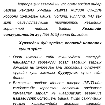
Корпорацын зээлүүд нь улс орны эрсдэл өндөр
байгаа нөхцөлд хүүгийн хэмжээ жилийн 8%-15%
хооронд хэлбэлзэж байна. Norfund, Finnfund, IFU гэх
мэт байгууллагуудын тогтвортой хөгжлийн
зорилттой нийцэж байвал
Хөгжлийн
санхүүжилтийн хүү
(5%-10%) санал болгодог.
Хүлээгдэж буй эрсдэл, өгөөжид нөлөөлөх
хүчин зүйлс
Орон нутгийн сайн түншүүдтэй төслүүд,
найдвартай гэрээнүүд эсвэл засгийн газрын
дэмжлэг нь хүлээгдэж буй эрсдэлийг бууруулж,
хүүгийн хувь хэмжээг
бууруулах
хүчин зүйл
болно.
Валютын эрсдэл: Монгол төгрөг (MNT)-ийн
хэлбэлзлийг харгалзан валютын эрсдэлээс
хамгаалах зардал нь шаардагдах өгөөжийг
нэмэгдүүлж
болзошгүй байна. Иймд санхүүгийн
үүсмэл хэрэгслүүдийг ашиглан ханшийн