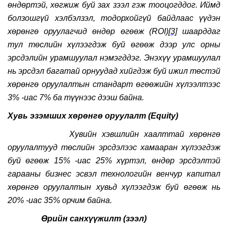
өндөртэй, хөгжиж буй зах зээл гэж тооцогддог. Иймд
болзошгүй хэлбэлзэл, тодорхойгүй байдлаас үүдэн
хөрөнгө оруулагчид өндөр өгөөж (ROI)
[3]
шаарддаг
тул төслийн хүлээгдэж буй өгөөж дээр улс орны
эрсдэлийн урамшуулал нэмэгддэг. Энэхүү урамшуулал
нь эрсдэл багатай орнуудад хийгдэж буй ижил төстэй
хөрөнгө оруулалтын стандарт өгөөжийн хүлээлтээс
3% -иас 7% ба түүнээс дээш байна.
Хувь эзэмших хөрөнгө оруулалт (Equity)
Хувийн хэвшлийн хаалттай хөрөнгө
оруулалтууд төслийн эрсдэлээс хамааран хүлээгдэж
буй өгөөж 15% -иас 25% хүртэл, өндөр эрсдэлтэй
гарааны бизнес эсвэл технологийн венчур капитал
хөрөнгө оруулалтын хувьд хүлээгдэж буй өгөөж нь
20% -иас 35% орчим байна.
Өрийн санхүүжилт (зээл)