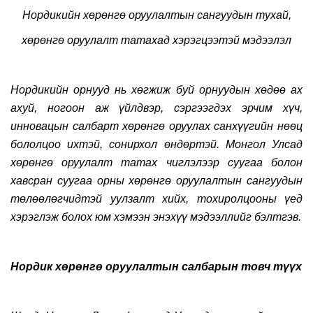
Нордикийн хөрөнгө оруулалтын сангуудын тухай,
хөрөнгө оруулалт татахад хэрэгцээтэй мэдээлэл
Нордикийн орнууд нь хөгжиж буй орнуудын хөдөө ах
ахуй, ногоон аж үйлдвэр, сэргээгдэх эрчим хүч,
инновацын салбарт хөрөнгө оруулах санхүүгийн нөөц
бололцоо ихтэй, сонирхол өндөртэй. Монгол Улсад
хөрөнгө оруулалт татах чиглэлээр суугаа болон
хавсран суугаа орны хөрөнгө оруулалтын сангуудын
төлөөлөгчидтэй уулзалт хийх, тохиролцооны үед
хэрэглэж болох юм хэмээн энэхүү мэдээллийг бэлтгэв.
Нордик хөрөнгө оруулалтын салбарын товч түүх