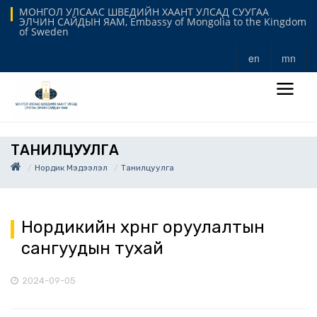
МОНГОЛ УЛСААС ШВЕДИЙН ХААНТ УЛСАД СУУГАА
ЭЛЧИН САЙДЫН ЯАМ, Embassy of Mongolia to the Kingdom
of Sweden
en
mn
ТАНИЛЦУУЛГА
Нордик Мэдээлэл
Танилцуулга
Нордикийн хөрөнгө оруулалтын
сангуудын тухай
2024-09-05