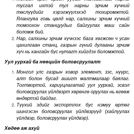
тусгал ихтэй тул нарны эрчим хүчний
төслүүдийг хэрэгжүүлэхэд тохиромжтой.
Ялангуяа говь цөлд нар, салхины эрчим хүчний
томоохон станцуудыг байгуулах маш сайн
боломж бий.
Нар, салхины эрчим хүчнээс бага хөгжсөн ч усан
цахилгаан станц, газрын гүний дулааны эрчим
хүч нь хангайн бүс нутагт хийгдэх боломжтой.
Уул уурхай ба нөөцийн боловсруулалт
Монгол улс газрын ховор элемент, зэс, нүүрс,
алт болон бусад ашигт малтмалаар баялаг.
Тогтвортой, хариуцлагатай уул уурхай, эсвэл
боловсруулах үйлдвэрт хөрөнгө оруулах нь өгөөж
өндөртэй байдаг.
Түүхий эдийг экспортлох бус нэмүү өртөг
шингэсэн боловсруулах үйлдвэрүүд (хайлуулах
үйлдвэр, боловсруулах үйлдвэр).
Хөдөө аж ахуй