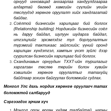
орнууд инновацад анхаарлаа хандуулдгаараа
алдартай бөгөөд хамгийн сүүлийн үеийн
төслүүдэд хөрөнгө оруулалт хийх хандлагатай
байдаг.
Соёлтой бизнесийн харилцааг бий болгох
(Relationship building)
Нордикийн бизнесийн соёл
нь даруу байдал, шулуун шударга байдал,
итгэлцлийг эрхэмлэдэг тул борлуулалтын
түрэмгий тактикаас зайлсхийх; үүний оронд
харилцан хүндэтгэл, хамтын үнэт зүйлс дээр
суурилсан бизнесийн харилцааг бий болгох.
Скандинавын орнуудын ТХХТ-ийн туршлагыг
харгалзан төслөө төрийн болон хувийн
хэвшлийн хөрөнгө оруулалтыг татахуйц
байдлаар зохион байгуулах боломжийг судлах.
Монгол Улс дахь нордик хөрөнгө оруулагч татах
боломжтой салбарууд
Сэргээгдэх эрчим хүч
Монгол орон өргөн уудам талбайтай, нарны