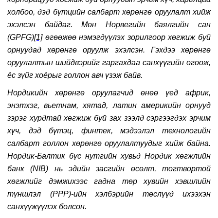
холбоо, дэд бүтцийн салбарт хөрөнгө оруулалт хийж
эхэлсэн байдаг. Мөн Норвегийн баялгийн сан
(GPFG)
[1]
өгөөжөө нэмэгдүүлэх зорилгоор хөгжиж буй
орнуудад хөрөнгө оруулж эхэлсэн. Гэхдээ хөрөнгө
оруулалтын шийдвэрийг гаргахдаа санхүүгийн өгөөж,
ёс зүйг хоёрыг голлон авч үзэж байв.
Нордикийн хөрөнгө оруулагчид өнөө үед африк,
энэтхэг, вьетнам, хятад, латин америкийн орнууд
зэрэг хурдтай хөгжиж буй зах зээлд сэргээгдэх эрчим
хүч, дэд бүтэц, финтек, мэдээлэл технологийн
салбарт голлон хөрөнгө оруулалтуудыг хийж байна.
Нордик-Балтик бүс нутгийн хувьд Нордик хөгжлийн
банк (NIB) нь эдийн засгийн өсөлт, тогтвортой
хөгжлийг дэмжихээс гадна төр хувийн хэвшлийн
түншлэл (PPP)-ийн хэлбэрийн төслүүд ихээхэн
санхүүжүүлэх болсон.