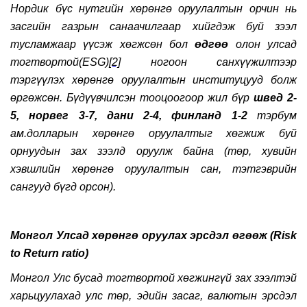
Нордик бүс нутгийн хөрөнгө оруулалтын орчин нь
засгийн газрын санаачилгаар хий
гдэж буй
зээл
тусламжаар үүсэж хөгжсөн бол
өдгөө
олон улсад
тогтвортой
(ESG)
[2]
ногоон санхүүжилтээр
тэргүүлэх хөрөнгө оруулалтын институцууд болж
өргөжсөн. Бүдүүвчилсэн тооцоогоор жил бүр
швед 2-
5, норвег 3-7, дани 2-4, финланд 1-2
тэрбум
ам.долларын хөрөнгө оруулалтыг хөгжиж буй
орнуудын зах зээлд оруулж байна (төр, хувийн
хэвшлийн хөрөнгө оруулалтын сан, тэтгэврийн
сангууд бүгд орсон).
Монгол Улсад хөрөнгө оруулах эрсдэл өгөөж (Risk
to Return ratio)
Монгол Улс бусад тогтвортой хөгжингүй зах зээлтэй
харьцуулахад улс төр, эдийн засаг, валютын эрсдэл