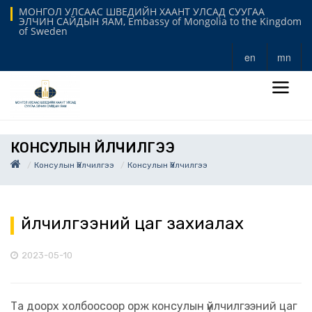
МОНГОЛ УЛСААС ШВЕДИЙН ХААНТ УЛСАД СУУГАА
ЭЛЧИН САЙДЫН ЯАМ, Embassy of Mongolia to the Kingdom
of Sweden
en
mn
КОНСУЛЫН ҮЙЛЧИЛГЭЭ
Консулын Үйлчилгээ
Консулын Үйлчилгээ
Үйлчилгээний цаг захиалах
2023-05-10
Та доорх холбоосоор орж консулын үйлчилгээний цаг