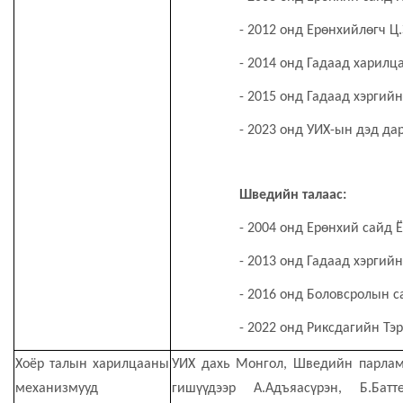
- 2012 онд Ерөнхийлөгч Ц
- 2014 онд Гадаад харилц
- 2015 онд Гадаад хэргий
- 2023
онд УИХ-ын дэд да
Шведийн талаас:
- 2004 онд Ерөнхий сайд
- 2013 онд Гадаад хэргий
- 2016 онд Бoловсролын с
- 2022 онд Риксдагийн Тэ
Хоёр талын харилцааны
УИХ дахь Монгол, Шведийн парлам
механизмууд
гишүүдээр А.Адъяасүрэн,
Б.Бат