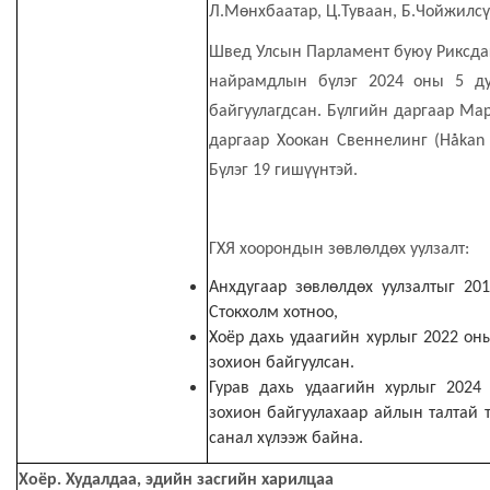
Л.Мөнхбаатар, Ц.Туваан, Б.Чойжилсү
Швед Улсын Парламент буюу Риксд
найрамдлын бүлэг 2024 оны 5 ду
байгуулагдсан. Бүлгийн даргаар Ма
даргаар
Хоокан Свеннелинг
(
Håkan
Бүлэг 19 гишүүнтэй.
ГХЯ хоорондын зөвлөлдөх уулзалт
:
Анхдугаар зөвлөлдөх уулзалтыг
20
Стокхолм хотноо
,
Хоёр дахь удаагийн хурлыг 2022 он
зохион байгуулсан.
Гурав дахь удаагийн хурлыг 2024
зохион байгуулахаар айлын талтай 
санал хүлээж байна.
Хоёр. Худалдаа, эдийн засгийн харилцаа