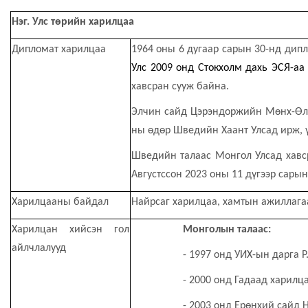
Нэг. Улс төрийн харилцаа
Дипломат харилцаа
1964 оны 6 дугаар сарын 30-нд дипл
Улс 2009 онд Стокхолм дахь ЭСЯ-аа
хавсран сууж байна.
Элчин сайд
Цэрэндоржийн Мөнх-Өл
ны өдөр
Шведийн Хаант Улсад ирж, 
Шведийн талаас Монгол Улсад 
Августссон 2023 оны 11 дүгээр сары
Харилцааны байдал
Найрсаг харилцаа, хамтын ажиллага
Харилцан хийсэн гол
Монголын талаас:
айлчлалууд
- 1997 онд УИХ-ын дарга Р
- 2000 онд Гадаад харилц
- 2003 онд Ерөнхий сайд 