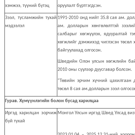
хэмжээ, түүний бүтэц
оруулалт бүртгэгдсэн.
Зээл, тусламжийн тухай
1991-2010 онд нийт 35.8 сая ам. дол
мэдээлэл
ам. долларын хөнгөлөлттэй зээл
салбарыг хөгжүүлэх, ядууралтай тэ
хөгжлийг дэмжихэд чиглэсэн
төсөл 
байгуулахад олгосон.
Шведийн Олон улсын хөгжлийн байг
2010 оны сүүлээр дуусгавар болсон.
“Төвийн эрчим хүчний цахилгаан 
төсөл 8 сая ам.долларын зээл
олгосо
Гурав. Хүмүүнлэгийн болон бусад харилцаа
Иргэд харилцан зорчиж
Монгол Улсын иргэд Швед Улсад
виз
буй тухай
2023.01.04 – 2025.12.31-ний хоор