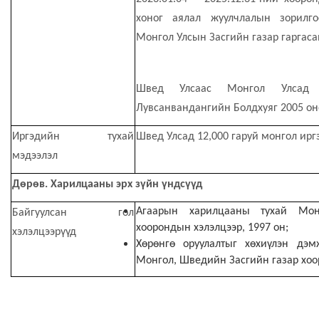
хоног
аялал жуулчлалын зорилго
Монгол Улсын Засгийн газар гаргаса
Швед Улсаас Монгол Улсад с
Лувсанвандангийн Болдхуяг 2005 о
Иргэдийн тухай
Швед Улсад 12
,
000 гаруй монгол ирг
мэдээлэл
Дөрөв. Харилцааны эрх зүйн үндсүүд
Агаарын харилцааны тухай Мон
Байгуулсан гол
хоорондын хэлэлцээр, 1997 он;
хэлэлцээрүүд
Хөрөнгө оруулалтыг хөхиүлэн дэм
Монгол, Шведийн Засгийн газар хоо