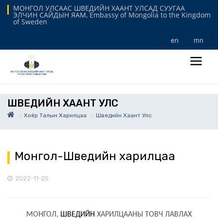
МОНГОЛ УЛСААС ШВЕДИЙН ХААНТ УЛСАД СУУГАА
ЭЛЧИН САЙДЫН ЯАМ, Embassy of Mongolia to the Kingdom
of Sweden
en
mn
ШВЕДИЙН ХААНТ УЛС
Хоёр Талын Харилцаа
Шведийн Хаант Улс
Монгол-Шведийн харилцаа
2022-11-25
МОНГОЛ,
ШВЕДИЙН
ХАРИЛЦААНЫ ТОВЧ ЛАВЛАХ