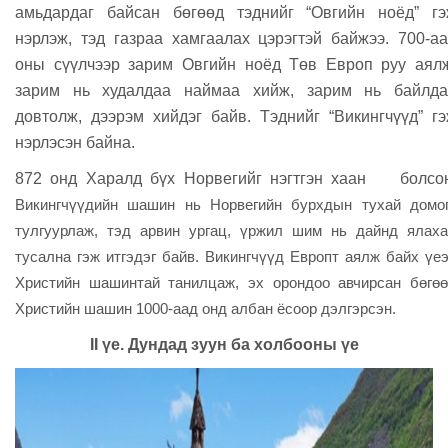
амьдардаг байсан бөгөөд тэднийг “Овгийн ноёд” гэ
нэрлэж, тэд газраа хамгаалах цэрэгтэй байжээ. 700-а
оны
сүүлчээр зарим Овгийн ноёд Төв Европ руу аял
зарим нь худалдаа наймаа хийж, зарим нь байлда
довтолж, дээрэм хийдэг байв.
Тэднийг “Викингчүүд” г
нэрлэсэн байна.
872 онд Харалд бүх Норвегийг нэгтгэн хаан болсон
Викингчүүдийн шашин нь Норвегийн бурхдын тухай домо
тулгуурлаж, тэд арвин ургац, үржил шим нь дайнд ялах
тусална гэж итгэдэг байв. Викингчүүд Европт аялж байх үе
Христийн шашинтай танилцаж, эх орондоо авчирсан бөгө
Христийн шашин 1000-аад онд албан ёсоор дэлгэрсэн.
II
үе. Дундад зуун ба холбооны үе