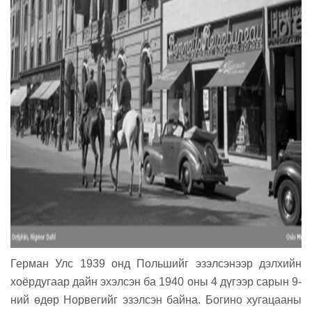
Герман Улс 1939 онд Польшийг эзэлсэнээр дэлхийн
хоёрдугаар дайн эхэлсэн ба 1940 оны 4 дүгээр сарын 9-
ний өдөр Норвегийг эзэлсэн байна. Богино хугацааны