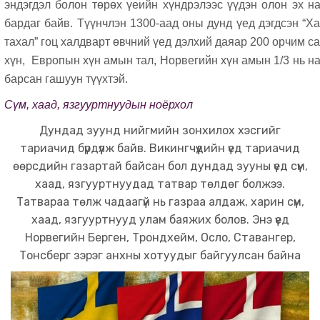
эндэгдэл болон төрөх үеийн хүндрэлээс үүдэн олон эх н
бардаг байв. Түүнчлэн 1300-аад оны дунд үед дэгдсэн “X
тахал” гоц халдварт өвчний үед дэлхий даяар 200 орчим с
хүн, Европын хүн амын тал, Норвегийн хүн амын 1/3 нь н
барсан гашуун түүхтэй.
Сүм, хаад, язгууртнуудын ноёрхол
Дундад зуунд нийгмийн зонхилох хэсгийг
тариачид бүрдүүлж байв. Викингчүүдийн үед тариачид
өөрсдийн газартай байсан бол дундад зууны үед сүм,
хаад, язгууртнуудад татвар төлдөг болжээ.
Татвараа төлж чадаагүй нь газраа алдаж, харин сүм,
хаад, язгууртнууд улам баяжих болов. Энэ үед
Норвегийн Берген, Трондхейм, Осло, Ставангер,
Тoнсберг зэрэг анхны хотуудыг байгуулсан байна