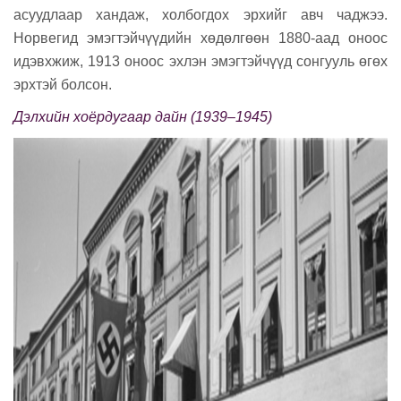
асуудлаар хандаж, холбогдох эрхийг авч чаджээ.
Норвегид эмэгтэйчүүдийн хөдөлгөөн 1880-аад оноос
идэвхжиж, 1913 оноос эхлэн эмэгтэйчүүд сонгууль өгөх
эрхтэй болсон.
Дэлхийн хоёрдугаар дайн (1939–1945)