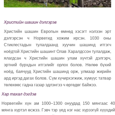
X
ристийн шашин дэлгэрэв
Христийн шашин Европын өмнөд хэсэгт нэлээн эрт
дэлгэрсэн ч Норвегид хожим ирсэн. 1030 оны
Стиклестадын тулалдаанд хуучин шашинд итгэгч
ноёдтой Христийн шашинт Олав Харалдссон тулалдаж,
ялагдсан ч Христийн шашин улам хүчтэй дэлгэрч,
эртний бурхдын итгэлийг орлох болов. Hөлөө бүхий
ноёд, баячууд Христийн шашинд орж, улмаар жирийн
ард иргэд дагах болов. Сүм хүчирхэгжиж, хүмүүс татвар
төлөхөөс гадна газар эдлэнгээ ч өргөдөг байжээ.
Хар тахал дэгдэв
Норвегийн хүн ам 1000–1300 онуудад 150 мянгаас 40
мянга хүртэл өсжээ. Гэвч тэр үед нэг нас хүрээгүй хүүхди