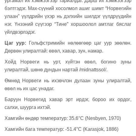
ургамал их хэмжээгээр тариалдаг. Дарш их хэмжээгээр
бэлтгэдэг. Мах-сүүний хосолмол ашиг шимт “Норвегийн
улаан” үүлдрийн үхэр нь дэлхийн шилдэг үүлдрүүдийн
нэг. Үнээний сүүгээр “Тине” хоршоолол амтлаг бяслаг
үйлдвэрлэдэг.
Цаг уур:
Гольфстримийн нөлөөгөөр цаг уур зөөлөн.
Дөрвөн улиралтай: өвөл, хавар, зун, намар.
Хойд Норвеги нь урт, хүйтэн өвөл, богино зуны
улиралтай, шөнө дундын нартай
/
midnattssol/.
Өмнөд Норвеги нь ихэвчлэн дулаан зуны улиралтай,
өвөл нь их цас унадаг.
Баруун Норвегид хавар эрт ирдэг, бороо их ордог
,
салхи, шуурга ихтэй.
Хамгийн өндөр температур: 35.6°C (Nesbyen, 1970)
Хамгийн бага температур: -51.4°
C
(
Karasjok
, 1886)