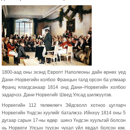
1800-аад оны эхэнд Европт Наполеоны дайн өрнөх үед
Дани–Норвегийн холбоо Францын талд орсон ба улмаар
Франц ялагдсанаар 1814 онд Дани–Норвегийн холбоо
задарчээ. Дани Норвегийг Швед Улсад шилжүүлэв.
Норвегийн 112 төлөөлөгч Эйдсволл хотноо цугларч
Норвегийн Үндсэн хуулийг баталжээ. Ийнхүү 1814 оны 5
дугаар сарын 17-ны өдөр шинэ Үндсэн хуультай болсон
нь Норвеги Улсын түүхэн чухал үйл явдал болсон юм.