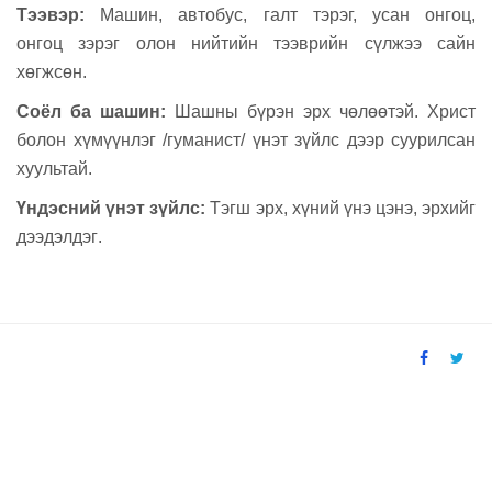
Тээвэр
:
M
ашин, автобус, галт тэрэг, усан онгоц,
онгоц
зэрэг о
лон нийтийн
тээврийн
сүлжээ сайн
хөгжсөн
.
Соёл ба шашин:
Шашны бүрэн эрх чөлөөтэй.
Христ
болон хүмүүнлэг /гуманист/ үнэт зүйлс дээр суурилсан
хуультай.
Үндэсний үнэт зүйлс:
T
эгш эрх, хүний үнэ цэнэ
,
эрхийг
дээдэлдэг
.