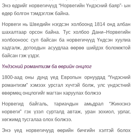
Энэ өдрийг норвегичүүд “Норвегийн Үндэсний баяр”-
ын
өдөp болгон тэмдэглэж байна.
Норвеги нь Шведийн нэгдсэн холбоонд 1814 онд албан
шахалтаар орсон байна. Тус холбоо Дани–Норвегийн
холбооноос сул байсан ба норвегичүүд Үндсэн хуулиа
хадгалж, дотоодын асуудлаа өөрөө шийдэх боломжтой
байсан гэж үздэг.
Үндэсний романтизм ба өөрийн онцлог
1800-аад оны дунд үед Европын орнуудад “Үндэсний
романтизм” хэмээх урсгал хүчтэй болж, улс үндэстний
өвөрмөц онцлогийг магтан харуулах болжээ
Норвегид байгаль, тариачдын амьдрал “Жинхэнэ
норвеги” гэх үзэл сурталд автаж, уран зохиол, урлаг,
хөгжимд тусгалаа олох болжээ.
Энэ үед норвегичууд өөрийн бичгийн хэлтэй болох