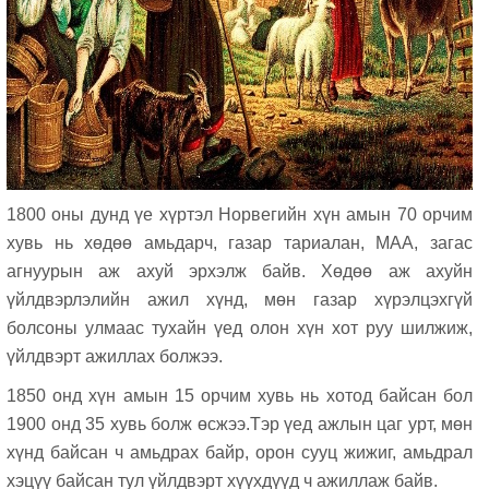
1800 оны дунд үе хүртэл Норвегийн хүн амын 70 орчим
хувь нь хөдөө амьдарч, газар тариалан, МАА, загас
агнуурын аж ахуй эрхэлж байв. Хөдөө аж ахуйн
үйлдвэрлэлийн ажил хүнд, мөн газар хүрэлцэхгүй
болсоны улмаас тухайн үед олон хүн хот руу шилжиж,
үйлдвэрт ажиллах болжээ.
1850 онд хүн амын 15 орчим хувь нь хотод байсан бол
1900 онд 35 xувь болж өсжээ.Тэр үед ажлын цаг урт, мөн
хүнд байсан ч амьдрах байр, орон сууц жижиг, амьдрал
хэцүү байсан тул үйлдвэрт хүүхдүүд ч ажиллаж байв.