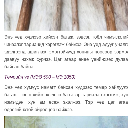
Энэ үед хүрлээр хийсэн багаж, зэвсэг, гоёл чимэглэли
чинээлэг тариачид хэрэглэж байжээ. Энэ үед адууг уналг
эдэлгээнд ашиглаж, эмэгтэйчүүд хонины ноосоор ээрмэ
даавуу нэхэж сурчээ. Цаг агаар өнөө үеийнхээс дула
байсан байна.
Төмрийн үе (МЭӨ 500 – МЭ 1050)
Энэ үед хүмүүс намагт байсан хүдрээс төмөр хайлуул
багаж зэвсэг хийж эхэлсэн ба газар тариалан хөгжиж, хү
нэмэгдэн, хүн ам өсөж эхэлжээ. Тэр үед цаг агаа
одоогийнхтой ойролцоо байжээ.