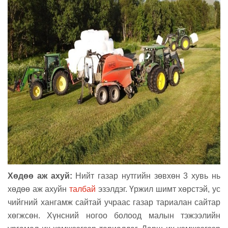
Хөдөө аж ахуй:
Нийт газар нутгийн зөвхөн 3
хувь нь
хөдөө аж ахуйн
талбай
эзэлдэг.
Үржил шимт хөрстэй, ус
чийгний хангамж сайтай учраас газар тариалан сайтар
хөгжсөн. Хүнсний ногоо болоод малын тэжээлийн