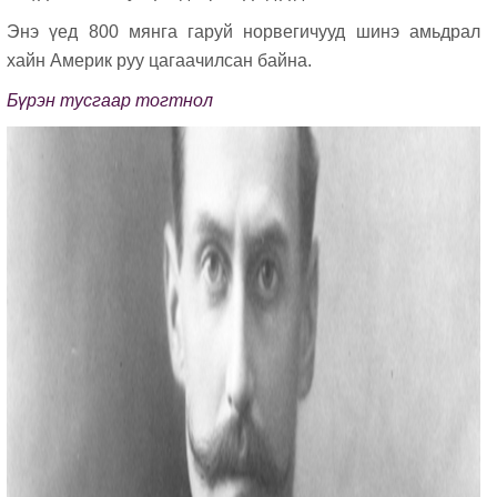
Энэ үед 800 мянга гаруй норвегичууд шинэ амьдрал
хайн Америк руу цагаачилсан байна.
Бүрэн тусгаар тогтнол