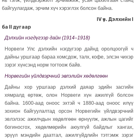
нь тэлж, үйлдвэржилт эрчимжиж, усан цахилгаан станц
байгуулагдаж, эрчим хүч хэрэглэх болсон байна.
IV үе. Дэлхийн I
ба II дугаар
Дэлхийн нэгдүгээр дайн (1914–1918)
Норвеги Улс дэлхийн нэгдүгээр дайнд оролцоогүй ч
дайны уршгаар бараа хомсдож, талх, кофе, элсэн чихэр
зэрэг хүнсэнд норм тогтоож байв.
Норвегийн үйлдвэрчний эвлэлийн хөдөлгөөн
Дайны хор уршгаар дэлхий даяар эдийн засгийн
хямралд өртөж, олон Норвеги хүн ажилгүй болсон
байна.
1600-аад оноос эхтэй ч 1880-аад оноос илүү
зохион байгуулалтад орсон Норвегийн үйлдвэрчний
эвлэлээс ажилчдын хөдөлгөөн өрнүүлж, ажлын цагийг
богиносгох, хөдөлмөрийн аюулгүй байдлыг хангах,
эрүүл мэндийн даатгал, ажилгүйдлийн тэтгэмж зэрэг