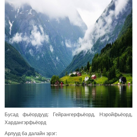
Бусад фьёордууд: Гейрангерфьёорд, Нэройфьёорд,
Хардангэрфьёорд
Арлууд ба далайн эрэг: