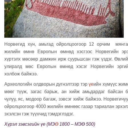
Норвегид хүн, амьтад ойролцоогоор 12 орчим мянга
жилийн өмнө Европын өмнөд хэсгээс Норвегийн эрэ
хүртэлх мөсөөр дамжин ирж суурьшсан гэж үздэг.
Өвлий
улиралд мөс Европын өмнөд хэсэг Норвегийн эргий
холбож байжээ.
Археологийн олдворын дүгнэлтээр тэр
үе
ийн хүмүүс жим
мөөг түүж, загас барьж, ан хийж амьдардаг байсан 
чулуу, яс, модоор багаж, зэвсэг хийж байжээ.
Норвегичу
ойролцоогоор 4000 жилийн өмнөөс газар тариалан эрхэ
эхэлсэн гэж түүхчид тэмдэглэдэг.
Хүрэл зэвсэгийн үе (МЭ
Ө
1800 – МЭӨ 500)