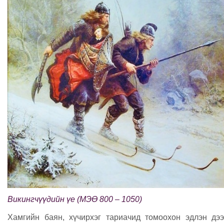
Викингчүүдийн үе (МЭӨ 800 – 1050)
Хамгийн баян, хүчирхэг тариачид томоохон эдлэн дэ