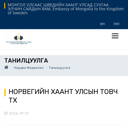
МОНГОЛ УЛСААС ШВЕДИЙН ХААНТ УЛСАД СУУГАА
ЭЛЧИН САЙДЫН ЯАМ, Embassy of Mongolia to the Kingdom
of Sweden
en
mn
ТАНИЛЦУУЛГА
Нордик Мэдээлэл
Танилцуулга
НОРВЕГИЙН ХААНТ УЛСЫН ТОВЧ
ТҮҮХ
2026-01-21