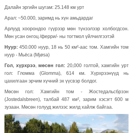
Далайн эргийн шугам: 25
.
148 км
урт
Арал:
~
50.000, заримд нь хүн амьдардаг
Арлууд хоорондоо гүүрээр мөн түнээлээр холбогдсон
.
Мөн усан онгоц /
ферри
/-
ны
тогтмол
үйлчилгээтэй
Нуур:
450
.
000 нуур, 18 нь 50 км²-аас том
.
Хамгийн том
нуур
-
Мьёса (
Mj
ø
sa
)
Гол
,
хүрхрээ
,
мөсөн гол:
20,000 голт
o
й, хамгийн урт
гол: Гломма (
Glomma
), 614 км
. Xүрхрээнүүд нь
цахилгаан эрчим хүчний эх үүсвэр болдог.
Мөсөн гол: Хамгийн том - Жостедальсбрээн
(Jostedalsbreen), талбай 487 км², зарим хэсэгт 600 м
зузаан. Мөсөн голууд жилээс жилд хайлж байгаа.