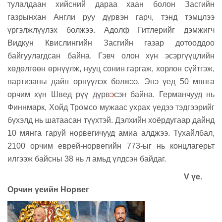
тулалдаан хийсний дараа хаан болон Засгийн
газрынхан Англи руу дүрвэн гарч, тэнд тэмцлээ
үргэлжлүүлэх болжээ. Адолф Гитлерийг дэмжигч
Видкун Квислингийн Засгийн газар дотооддоо
байгуулагдсан байна. Гэвч олон хүн эсэргүүцлийн
хөдөлгөөн өрнүүлж, нууц сонин гаргаж, хорлон сүйтгэж,
партизаны дайн өрнүүлэх болжээ. Энэ үед 50 мянга
орчим хүн Швед рүү дүрв
э
сэн байна. Германчууд нь
Финнмарк, Хойд Тромсо мужаас ухрах үедээ тэдгээрийг
бүхэлд нь шатаасан түүхтэй. Дэлхийн хоёрдугаар дайнд
10 мянга гаруй норвегичууд амиа алджээ. Тухайлбал,
2100 орчим еврей-норвегийн 773-ыг нь концлагерьт
илгээж байсны 38 нь л амьд үлдсэн байдаг.
V үе.
Орчин үеийн Норвег