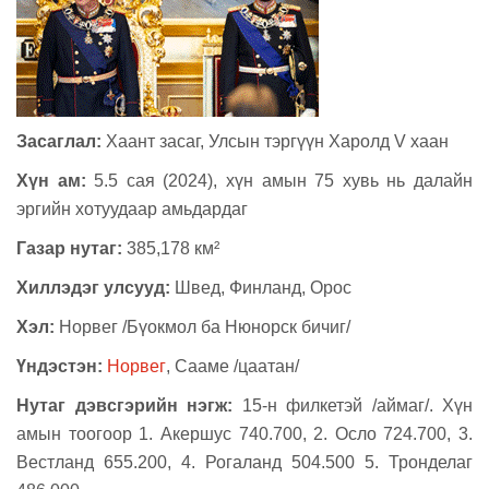
Засаглал:
Хаант засаг, Улсын тэргүүн Харолд V хаан
Хүн ам:
5.5 сая (2024), хүн амын
75
хувь нь далайн
эргийн хотуудаар
амьдардаг
Газар нутаг:
385,178 км²
Х
иллэдэг улсууд:
Швед, Финланд, Орос
Хэл:
Норвег /
Бүокмол ба Нюнорск бич
иг/
Үндэстэн:
Норвег
, Сааме /цаатан/
Hутаг дэвсгэрийн нэгж:
15-н филкетэй /аймаг/. Хүн
амын тоогоор 1. Акершус 740.700, 2. Осло 724.700, 3.
Вестланд 655.200, 4. Рогаланд 504.500 5. Тронделаг