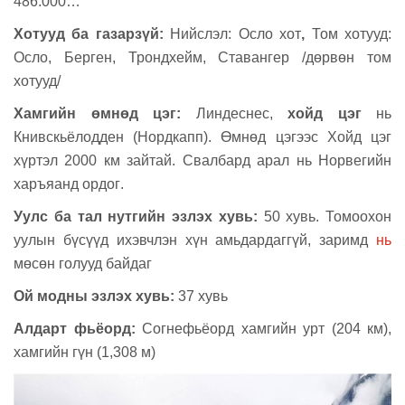
486.000…
Хотууд ба газарзүй
:
Нийслэл: Осло хот
,
Том
хотууд:
Осло, Берген, Трондхейм, Ставангер
/
дөрвөн том
хотууд
/
Хамгийн өмнөд цэг:
Линдеснес
,
хойд цэг
нь
Книвскьёлодден (Нордкапп)
. Өмнөд цэгээс Хойд цэг
хүртэл 2000 км зайтай.
Свалбард арал
нь
Норвегийн
харъяанд
ордог
.
Уулс б
а
тал нутгийн эзлэх хувь:
50
хувь
.
Томоохон
уулын бүсүүд ихэвчлэн хүн амьдардаггүй, заримд
нь
мөсөн голууд байдаг
Ой модны эзлэх хувь:
37
хувь
Алдарт фьёорд:
Согнефьёорд хамгийн урт (204 км),
хамгийн гүн (1,308 м)