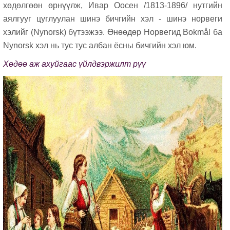
хөдөлгөөн өрнүүлж, Ивар Оoсен /1813-1896/ нутгийн
аялгууг цуглуулан шинэ бичгийн хэл - шинэ норвеги
хэлийг (Nynorsk) бүтээжээ. Өнөөдөр Норвегид Bokmål ба
Nynorsk хэл нь тус тус албан ёсны бичгийн хэл юм.
Хөдөө аж ахуйгаас үйлдвэржилт рүү