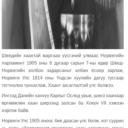
Шведийн хаантай маргаан үүссэний улмаас Норвегийн
парламент 1905 оны 6 дугаар сарын 7-ны өдөр Швед-
Норвегийн холбоо задарсаныг албан ёсоор зарлаж,
Норвеги Улс 1814 оны Үндсэн хуулийн дагуу тусгаар
тогтнолоо тунхаглаж, Хаант засаглалтай улс болжээ.
Ингээд Данийн ханхүү Карлыг Ослод урьж, шинэ хаанаар
өргөмжлөн хаан ширээнд залсан ба Хокүн VII хэмээн
нэрлэж байв.
Норвеги Улс 1905 оноос бие даасан улс болж, хот суурин