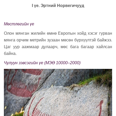
I үе. Эртний Норвегичууд
Мөстлөгийн үе
Олон мянган жилийн өмнө Европын хойд хэсэг гурван
мянга орчим метрийн зузаан мөсөн бүрхүүлтэй байжээ.
Цаг уур аажмаар дулаарч, мөс бага багаар хайлсан
байна.
Чулуун зэвсэгийн үе (МЭӨ 10000–2000)