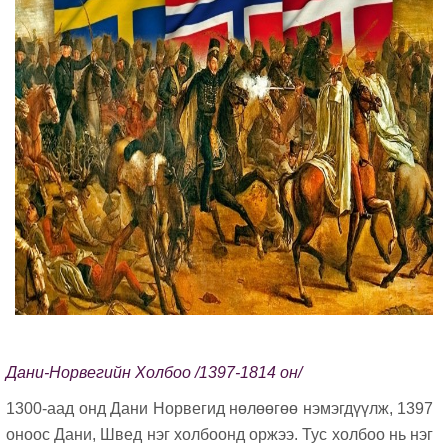
Дани-Норвегийн Холбоо /1397-1814 он/
1300-аад онд Дани Норвегид нөлөөгөө нэмэгдүүлж, 1397
оноос Дани, Швед нэг холбоонд оржээ. Тус холбоо нь нэг