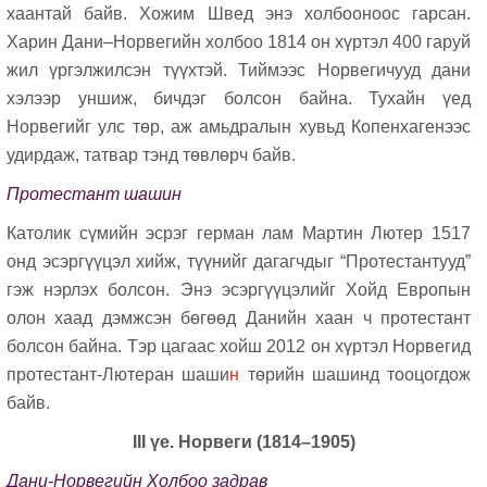
хаантай байв. Хожим Швед энэ холбооноос гарсан.
Харин Дани–Норвегийн холбоо 1814 он хүртэл 400 гаруй
жил үргэлжилсэн түүхтэй. Тиймээс Норвегичууд дани
хэлээр уншиж, бичдэг болсон байна. Тухайн үед
Норвегийг улс төр, аж амьдралын хувьд Копенхагенээс
удирдаж, татвар тэнд төвлөрч байв.
Протестант шашин
Католик сүмийн эсрэг герман лам Мартин Лютер 1517
онд эсэргүүцэл хийж, түүнийг дагагчдыг “Протестантууд”
гэж нэрлэх болсон. Энэ эсэргүүцэлийг Хойд Европын
олон хаад дэмжсэн бөгөөд Данийн хаан ч протестант
болсон байна. Тэр цагаас хойш 2012 он хүртэл Норвегид
протестант-Лютерaн шаши
н
төрийн шашинд тооцогдож
байв.
III үе
. Норвеги (1814–1905)
Дани-Норвегийн Холбоо задрав